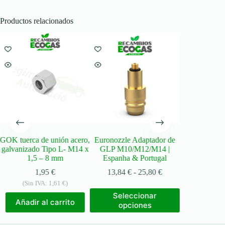
Productos relacionados
GOK tuerca de unión acero,
Euronozzle Adaptador de
DREHMEIST
galvanizado Tipo L- M14 x
GLP M10/M12/M14 |
gas
1,5 – 8 mm
Espanha & Portugal
10,12
€
Rango
1,95
€
13,84
€
-
25,80
€
Selec
de
(Sin IVA:
1,61
€
)
opci
precios:
Este
Seleccionar
desde
producto
Añadir al carrito
opciones
13,84 €
tiene
hasta
múltiples