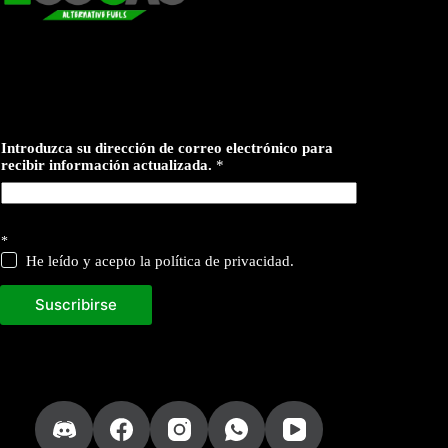
d
Introduzca su dirección de correo electrónico para
e
recibir información actualizada.
*
p
a
r
a
*
He leído y acepto la política de privacidad.
Suscribirse