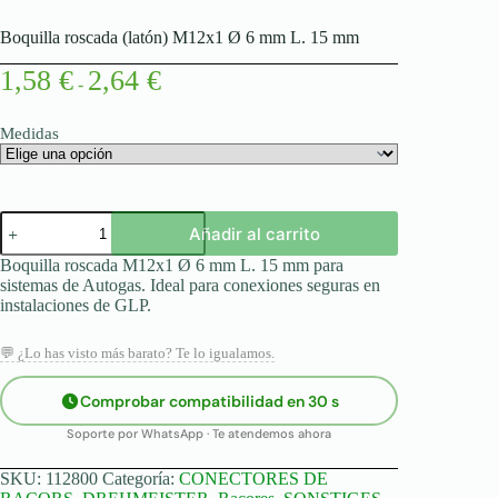
Boquilla roscada (latón) M12x1 Ø 6 mm L. 15 mm
Rango
1,58
€
2,64
€
-
de
precios:
desde
Medidas
1,58 €
hasta
2,64 €
Boquilla
Añadir al carrito
roscada
(latón)
Boquilla roscada M12x1 Ø 6 mm L. 15 mm para
M12x1
sistemas de Autogas. Ideal para conexiones seguras en
Ø
instalaciones de GLP.
6
mm
L.
💬 ¿Lo has visto más barato? Te lo igualamos.
15
mm
Comprobar compatibilidad en 30 s
cantidad
Soporte por WhatsApp · Te atendemos ahora
SKU:
112800
Categoría:
CONECTORES DE