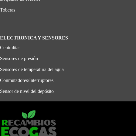
Toberas
ELECTRONICA Y SENSORES
Centralitas
Sensores de presión
Sensores de temperatura del agua
Conmutadores/Interruptores
Sensor de nivel del depósito