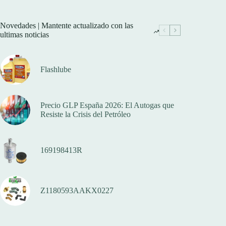
25,80 €
variantes.
Las
opciones
Novedades | Mantente actualizado con las
se
ultimas noticias
pueden
elegir
en
la
Flashlube
página
de
producto
Precio GLP España 2026: El Autogas que
Resiste la Crisis del Petróleo
169198413R
Z1180593AAKX0227