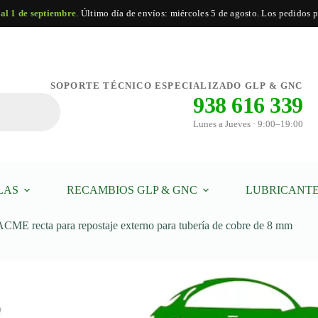
 al 1 de septiembre
. Último día de envíos: miércoles 5 de agosto. Los pedidos po
Boquilla
Añadir al carrito
Boquilla de suministro ACME recta para repostaje externo para tubería de cobre de 8 mm
de
SOPORTE TÉCNICO ESPECIALIZADO GLP & GNC
suministro
938 616 339
ACME
recta
Lunes a Jueves · 9:00–19:00
para
repostaje
externo
para
tubería
de
LAS
RECAMBIOS GLP & GNC
LUBRICANTE
cobre
de
8
ACME recta para repostaje externo para tubería de cobre de 8 mm
mm
cantidad