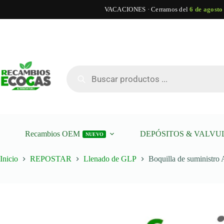
VACACIONES · Cerramos del
6 de agosto
Saltar
al
contenido
Búsqueda
de
productos
Recambios OEM
DEPÓSITOS & VALVU
NUEVO
Inicio
REPOSTAR
Llenado de GLP
Boquilla de suministro 