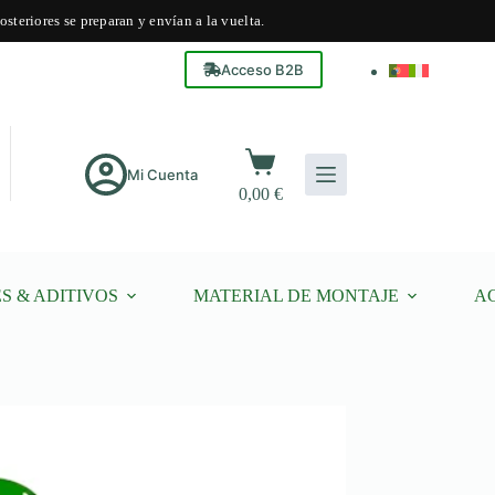
steriores se preparan y envían a la vuelta.
Acceso B2B
Carro
de
Mi Cuenta
0,00
€
compra
S & ADITIVOS
MATERIAL DE MONTAJE
A