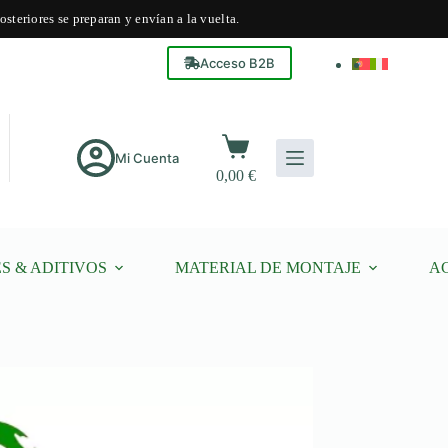
steriores se preparan y envían a la vuelta.
Acceso B2B
Carro
de
Mi Cuenta
0,00
€
compra
S & ADITIVOS
MATERIAL DE MONTAJE
A