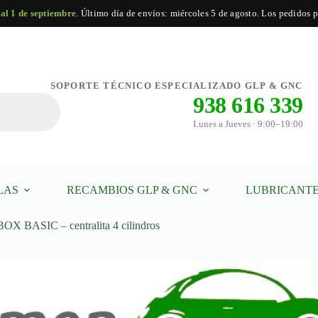
 al 1 de septiembre
. Último día de envíos: miércoles 5 de agosto. Los pedidos po
Añadir al carrito
SOPORTE TÉCNICO ESPECIALIZADO GLP & GNC
938 616 339
Lunes a Jueves · 9:00–19:00
LAS
RECAMBIOS GLP & GNC
LUBRICANTE
X BASIC – centralita 4 cilindros