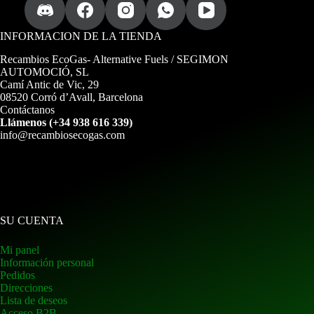
a
.
INFORMACION DE LA TIENDA
Recambios EcoGas
- Alternative Fuels / SEGIMON
AUTOMOCIÓ, SL
Camí Antic de Vic, 29
08520 Corró d’Avall, Barcelona
Contáctanos
Llámenos (+34 938 616 339)
info@recambiosecogas.com
SU CUENTA
Mi panel
Información personal
Pedidos
Direcciones
Lista de deseos
Acceso B2B