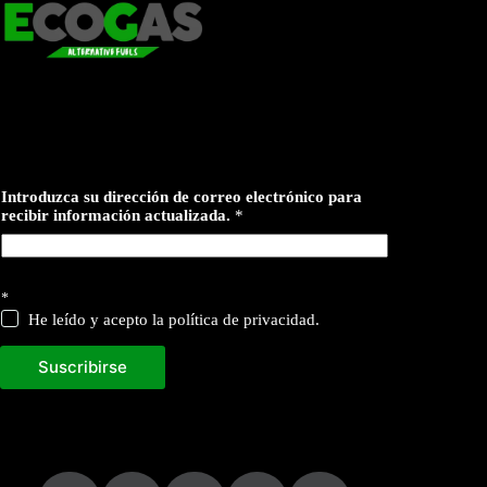
r
Introduzca su dirección de correo electrónico para
e
recibir información actualizada.
*
c
i
b
i
r
*
a
He leído y acepto la política de privacidad.
c
t
u
Suscribirse
a
l
i
z
a
d