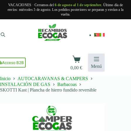
VACACIONES · Cerramos del
6 de agosto al 1 de septiembre
. Último día de
envíos: miércoles 5 de agosto. Los pedidos posteriores se preparan y envían a la
vuelta.
Saltar
al
contenido
Carro
de
Acceso B2B
Menú
0,00
€
compra
Inicio
AUTOCARAVANAS & CAMPERS
INSTALACIÓN DE GAS
Barbacoas
SKOTTI Kast | Plancha de hierro fundido reversible