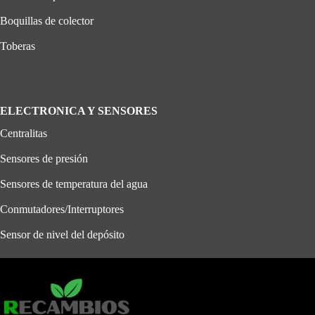
Boquillas de colector
Toberas
ELECTRONICA Y SENSORES
Centralitas
Sensores de presión
Sensores de temperatura del agua
Conmutadores/Interruptores
Sensor de nivel del depósito