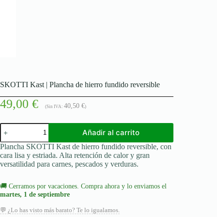
SKOTTI Kast | Plancha de hierro fundido reversible
49,00
€
40,50
€
(Sin IVA:
)
SKOTTI
Añadir al carrito
Kast
|
Plancha SKOTTI Kast de hierro fundido reversible, con
Plancha
cara lisa y estriada. Alta retención de calor y gran
de
versatilidad para carnes, pescados y verduras.
hierro
fundido
reversible
🚚
Cerramos por vacaciones. Compra ahora y lo enviamos el
cantidad
martes, 1 de septiembre
💬 ¿Lo has visto más barato? Te lo igualamos.