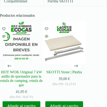
Compatibilidad
Parrilla SKOTTI
Productos relacionados
HOT WOK Original 7 kW
SKOTTI Stone | Piedra
SKOTTI 
anillo de quemador para la
39,00
€
79,
estufa de camping, estufa de
(Sin IVA:
32,23
€
)
(Sin IVA
gas
41,95
€
Añadir a
(Sin IVA:
34,67
€
)
Añadir al carrito
Añadir al carrito