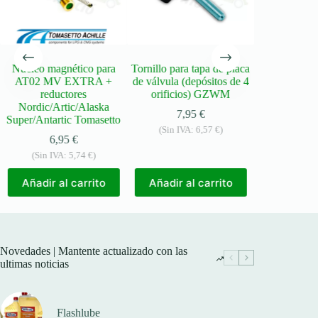
Núcleo magnético para
Tornillo para tapa de placa
Juntas tó
AT02 MV EXTRA +
de válvula (depósitos de 4
multiválvula
reductores
orificios) GZWM
4,
Nordic/Artic/Alaska
7,95
€
(Sin IV
Super/Antartic Tomasetto
(Sin IVA:
6,57
€
)
6,95
€
Añadir a
(Sin IVA:
5,74
€
)
Añadir al carrito
Añadir al carrito
Novedades | Mantente actualizado con las
ultimas noticias
Flashlube