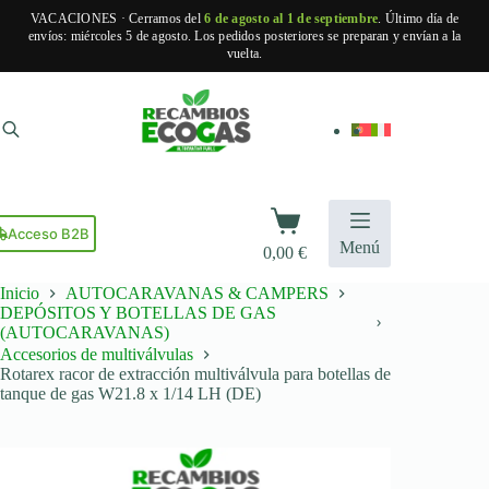
VACACIONES · Cerramos del
6 de agosto al 1 de septiembre
. Último día de
envíos: miércoles 5 de agosto. Los pedidos posteriores se preparan y envían a la
vuelta.
Saltar
al
contenido
Carro
de
Acceso B2B
Menú
0,00
€
compra
Inicio
AUTOCARAVANAS & CAMPERS
DEPÓSITOS Y BOTELLAS DE GAS
(AUTOCARAVANAS)
Accesorios de multiválvulas
Rotarex racor de extracción multiválvula para botellas de
tanque de gas W21.8 x 1/14 LH (DE)