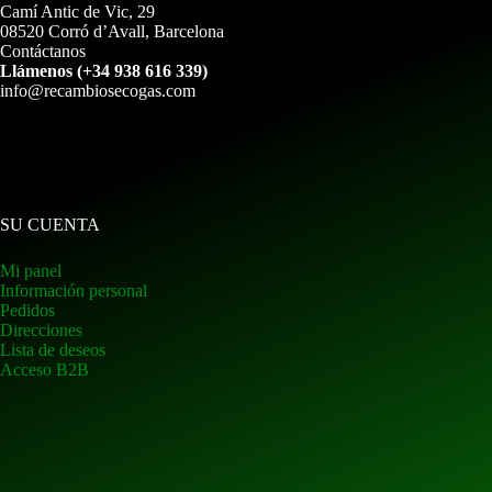
Camí Antic de Vic, 29
08520 Corró d’Avall, Barcelona
Contáctanos
Llámenos (+34 938 616 339)
info@recambiosecogas.com
SU CUENTA
Mi panel
Información personal
Pedidos
Direcciones
Lista de deseos
Acceso B2B