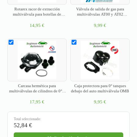
Rotarex racor de extracción
Válvula de salida de gas para
multiválvula para botellas de
multiválvulas AT00 y AT02
tanque de gas W21.8 x 1/14 LH
Tomasetto
(DE)
14,95
€
9,99
€
Carcasa hermética para
Caja protectora para 0° tanques
multiválvulas de cilindros de 0° y
debajo del auto multiválvula OMB
30° AC
17,95
€
9,95
€
Total seleccionado:
52,84
€