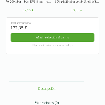
70-200mbar – bds. RVS 8 mm – con
1,5kg/h 29mbar comb. Shell-WS x
11 niveles ajustables
G1/4LH PRV
82,95
€
18,95
€
Total seleccionado:
177,35
€
Añadir selección al carrito
El producto actual siempre se incluye
Descripción
Valoraciones (0)