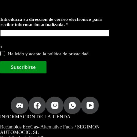
d
Introduzca su dirección de correo electrónico para
i
recibir información actualizada.
*
r
e
c
c
i
*
ó
He leído y acepto la política de privacidad.
n
I
n
Suscribirse
t
r
o
d
u
z
c
a
INFORMACION DE LA TIENDA
Recambios EcoGas
- Alternative Fuels / SEGIMON
AUTOMOCIÓ, SL