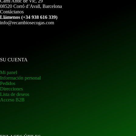
Camí Antic de Vic, 29
08520 Corró d’Avall, Barcelona
Contáctanos
Llámenos (+34 938 616 339)
info@recambiosecogas.com
SU CUENTA
Mi panel
Información personal
Pedidos
Direcciones
Lista de deseos
Acceso B2B