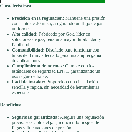
GAS
Características:
EN71
30
Precisión en la regulación:
Mantiene una presión
mbar
constante de 30 mbar, asegurando un flujo de gas
tub
8
uniforme.
mm
Alta calidad:
Fabricado por Gok, líder en
Gok
soluciones de gas, para una mayor durabilidad y
cantidad
fiabilidad.
Compatibilidad:
Diseñado para funcionar con
tubos de 8 mm, adecuado para una amplia gama
de aplicaciones.
Cumplimiento de normas:
Cumple con los
estándares de seguridad EN71, garantizando un
uso seguro y fiable.
Fácil de instalar:
Proporciona una instalación
sencilla y rápida, sin necesidad de herramientas
especiales.
Beneficios:
Seguridad garantizada:
Asegura una regulación
precisa y estable del gas, reduciendo riesgos de
fugas y fluctuaciones de presión.