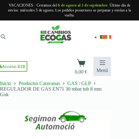
VACACIONES · Cerramos del
6 de agosto al 1 de septiembre
. Último día de
envíos: miércoles 5 de agosto. Los pedidos posteriores se preparan y envían a la
vuelta.
Saltar
al
contenido
Carro
de
Acceso B2B
Menú
0,00
€
compra
Inicio
Productos Caravanas
GAS / GLP
REGULADOR DE GAS EN71 30 mbar tub 8 mm
Gok