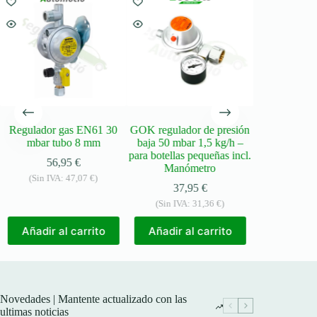
Regulador gas EN61 30
GOK regulador de presión
GOK Caramat
mbar tubo 8 mm
baja 50 mbar 1,5 kg/h –
EN71 1,2k
para botellas pequeñas incl.
Komb.Shell
56,95
€
Manómetro
PRV
(Sin IVA:
47,07
€
)
37,95
€
32,
(Sin IVA:
31,36
€
)
(Sin IVA
Añadir al carrito
Añadir al carrito
Añadir a
Novedades | Mantente actualizado con las
ultimas noticias