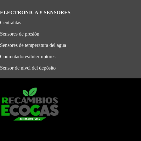
ELECTRONICA Y SENSORES
Centralitas
Sensores de presión
Sensores de temperatura del agua
Conmutadores/Interruptores
Sensor de nivel del depósito