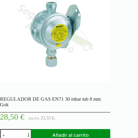
REGULADOR DE GAS EN71 30 mbar tub 8 mm
Gok
28,50
€
23,55
€
(Sin IVA:
)
REGULADOR
Añadir al carrito
DE