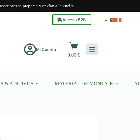
steriores se preparan y envían a la vuelta.
Acceso B2B
Carro
de
Mi Cuenta
0,00
€
compra
S & ADITIVOS
MATERIAL DE MONTAJE
A