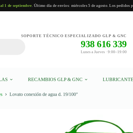
 al 1 de septiembre
. Último día de envíos: miércoles 5 de agosto. Los pedidos po
carrito
SOPORTE TÉCNICO ESPECIALIZADO GLP & GNC
938 616 339
Lunes a Jueves · 9:00–19:00
LAS
RECAMBIOS GLP & GNC
LUBRICANTE
es
Lovato conexión de agua d. 19/100°