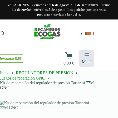
VACACIONES · Cerramos del
6 de agosto al 1 de septiembre
. Último
día de envíos: miércoles 5 de agosto. Los pedidos posteriores se
preparan y envían a la vuelta.
Saltar
al
contenido
Carro
de
Acceso B2B
Menú
0,00
€
compra
Inicio
REGULADORES DE PRESIÓN
Juegos de reparación GNC
Kit de reparación del regulador de presión Tartarini 77M
GNC