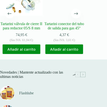
Tartarini válvula de cierre II
Tartarini conector del tubo
Tartarini kit
para reductor 05/S 8 mm
de salida para gas 45°
LP 79
74,95
€
4,37
€
49,
(Sin IVA:
61,94
€
)
(Sin IVA:
3,61
€
)
(Sin IVA
Añadir al carrito
Añadir al carrito
Añadir a
Novedades | Mantente actualizado con las
ultimas noticias
Flashlube