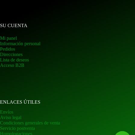
SU CUENTA
Mi panel
Información personal
Pedidos
Direcciones
Lista de deseos
Acceso B2B
ENLACES ÚTILES
Envíos
Aviso legal
Condiciones generales de venta
Servicio postventa
Homologaciones