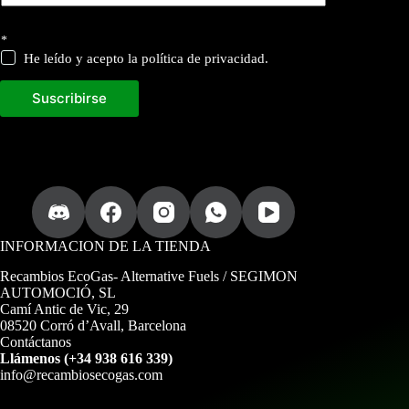
i
*
n
f
He leído y acepto la política de privacidad.
o
r
Suscribirse
m
a
c
i
ó
n
d
e
s
u
INFORMACION DE LA TIENDA
Recambios EcoGas
- Alternative Fuels / SEGIMON
AUTOMOCIÓ, SL
Camí Antic de Vic, 29
08520 Corró d’Avall, Barcelona
Contáctanos
Llámenos (+34 938 616 339)
info@recambiosecogas.com