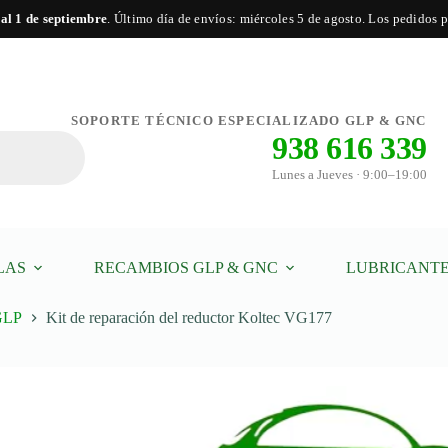
 al 1 de septiembre
. Último día de envíos: miércoles 5 de agosto. Los pedidos po
ñadir al carrito
SOPORTE TÉCNICO ESPECIALIZADO GLP & GNC
938 616 339
Lunes a Jueves · 9:00–19:00
LAS
RECAMBIOS GLP & GNC
LUBRICANTE
 GLP
Kit de reparación del reductor Koltec VG177