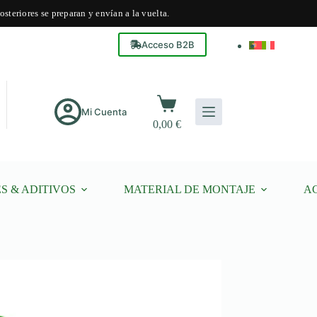
steriores se preparan y envían a la vuelta.
Acceso B2B
Carro
de
Mi Cuenta
0,00
€
compra
S & ADITIVOS
MATERIAL DE MONTAJE
A