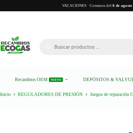
VACACIONES · Cerramos del
6 de agosto
Saltar
al
contenido
Kit
A
Kit de reparación del reductor Koltec VG177
de
reparación
Búsqueda
del
de
reductor
productos
Koltec
VG177
cantidad
Recambios OEM
DEPÓSITOS & VALVU
NUEVO
Inicio
REGULADORES DE PRESIÓN
Juegos de reparación