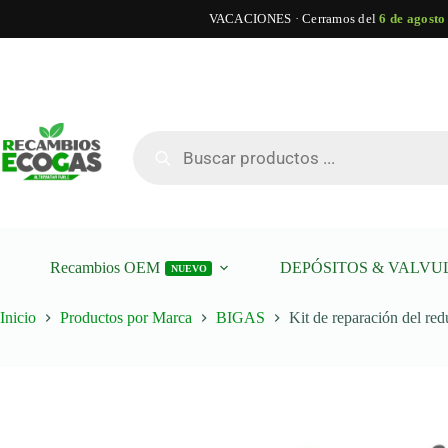
VACACIONES · Cerramos del
6 de agosto
Saltar
al
contenido
Kit
Añad
Kit de reparación del reductor Bigas M20
de
reparación
Búsqueda
del
de
reductor
productos
Bigas
M20
cantidad
Recambios OEM
DEPÓSITOS & VALVU
NUEVO
Inicio
Productos por Marca
BIGAS
Kit de reparación del re