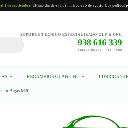
 al 1 de septiembre
. Último día de envíos: miércoles 5 de agosto. Los pedidos po
ir al carrito
SOPORTE TÉCNICO ESPECIALIZADO GLP & GNC
938 616 339
Lunes a Jueves · 9:00–19:00
LAS
RECAMBIOS GLP & GNC
LUBRICANTE
ductor Bigas M20