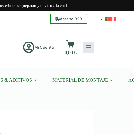
steriores se preparan y envían a la vuelta.
Acceso B2B
Carro
de
Mi Cuenta
0,00
€
compra
S & ADITIVOS
MATERIAL DE MONTAJE
A