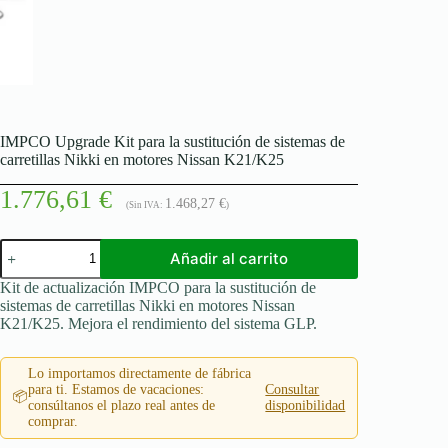
IMPCO Upgrade Kit para la sustitución de sistemas de
carretillas Nikki en motores Nissan K21/K25
1.776,61
€
1.468,27
€
(Sin IVA:
)
IMPCO
Añadir al carrito
Upgrade
Kit
Kit de actualización IMPCO para la sustitución de
para
sistemas de carretillas Nikki en motores Nissan
la
K21/K25. Mejora el rendimiento del sistema GLP.
sustitución
de
sistemas
Lo importamos directamente de fábrica
de
para ti. Estamos de vacaciones:
Consultar
📦
carretillas
consúltanos el plazo real antes de
disponibilidad
Nikki
comprar.
en