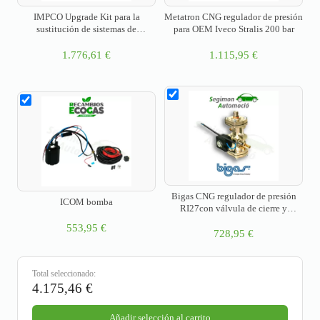
IMPCO Upgrade Kit para la
Metatron CNG regulador de presión
sustitución de sistemas de
para OEM Iveco Stralis 200 bar
carretillas Nikki en motores Nissan
K21/K25
1.776,61
€
1.115,95
€
Bigas CNG regulador de presión
ICOM bomba
RI27con válvula de cierre y
accesorios (7 bar)
553,95
€
728,95
€
Total seleccionado:
4.175,46
€
Añadir selección al carrito