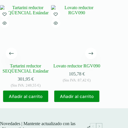
Tartarini reductor
Lovato reductor RGV090
Romano re
SEQÜENCIAL Estándar
M
105,78
€
301,95
€
280
(Sin IVA:
87,42
€
)
(Sin IVA:
249,55
€
)
(Sin IVA:
Añadir al carrito
Añadir al carrito
Añadir a
Novedades | Mantente actualizado con las