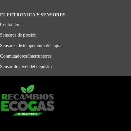
ELECTRONICA Y SENSORES
Centralitas
Sensores de presión
Sensores de temperatura del agua
Conmutadores/Interruptores
Sensor de nivel del depósito