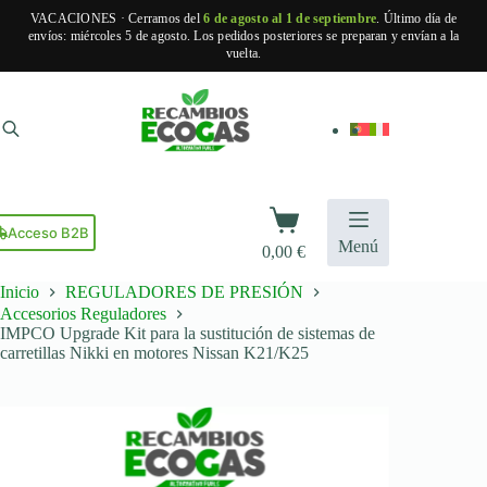
VACACIONES · Cerramos del
6 de agosto al 1 de septiembre
. Último día de
envíos: miércoles 5 de agosto. Los pedidos posteriores se preparan y envían a la
vuelta.
Saltar
al
contenido
Carro
de
Acceso B2B
Menú
0,00
€
compra
Inicio
REGULADORES DE PRESIÓN
Accesorios Reguladores
IMPCO Upgrade Kit para la sustitución de sistemas de
carretillas Nikki en motores Nissan K21/K25