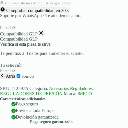
motores
💬 ¿Lo has visto más barato? Te lo igualamos.
Nissan
K21/K25
Comprobar compatibilidad en 30 s
cantidad
Soporte por WhatsApp · Te atendemos ahora
Paso 1/3
Compatibilidad GLP
Compatibilidad GLP
Verifica si esta pieza te sirve
Te pedimos 2-3 datos para aumentar el acierto.
Tu selección
Paso 1/3
Atrás
Sonido
SKU:
112597A
Categoría:
Accesorios Reguladores
,
REGULADORES DE PRESIÓN
Marca:
IMPCO
Características adicionales
Pago seguro
Envíos a toda Europa
Devolución garantizada
Pago seguro garantizado