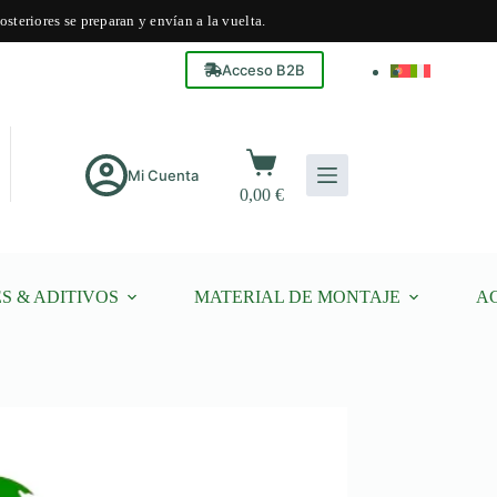
steriores se preparan y envían a la vuelta.
Acceso B2B
Carro
de
Mi Cuenta
0,00
€
compra
S & ADITIVOS
MATERIAL DE MONTAJE
A