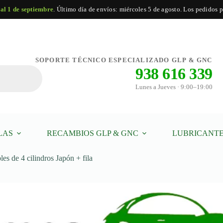
 al 1 de septiembre
. Último día de envíos: miércoles 5 de agosto. Los pedidos po
Añadir al carrito
SOPORTE TÉCNICO ESPECIALIZADO GLP & GNC
938 616 339
Lunes a Jueves · 9:00–19:00
LAS
RECAMBIOS GLP & GNC
LUBRICANTE
s de 4 cilindros Japón + fila