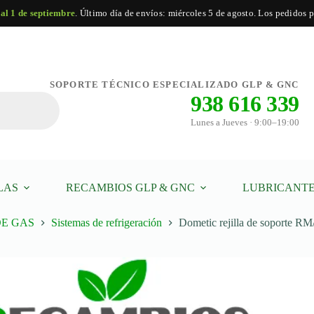
 al 1 de septiembre
. Último día de envíos: miércoles 5 de agosto. Los pedidos po
SOPORTE TÉCNICO ESPECIALIZADO GLP & GNC
938 616 339
Lunes a Jueves · 9:00–19:00
LAS
RECAMBIOS GLP & GNC
LUBRICANTE
DE GAS
Sistemas de refrigeración
Dometic rejilla de soporte R