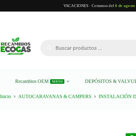
VACACIONES · Cerramos del
6 de agosto
Saltar
al
contenido
Búsqueda
de
productos
Recambios OEM
DEPÓSITOS & VALVU
NUEVO
Inicio
AUTOCARAVANAS & CAMPERS
INSTALACIÓN 