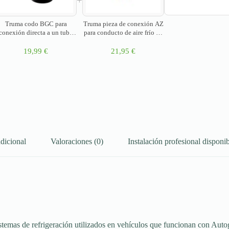
+
Truma codo BGC para
Truma pieza de conexión AZ
conexión directa a un tubo
para conducto de aire frío de
de aire negro
sistemas de climatización
Saphir
19,99
€
21,95
€
dicional
Valoraciones (0)
Instalación profesional disponib
temas de refrigeración utilizados en vehículos que funcionan con Auto