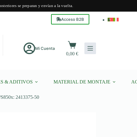
steriores se preparan y envían a la vuelta.
Acceso B2B
Carro
de
Mi Cuenta
0,00
€
compra
S & ADITIVOS
MATERIAL DE MONTAJE
A
M/S850x: 2413375-50