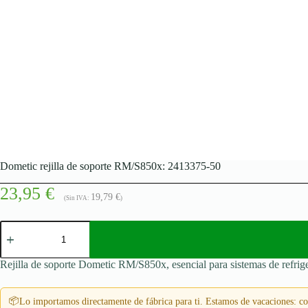
Dometic rejilla de soporte RM/S850x: 2413375-50
23,95
€
19,79
€
(Sin IVA:
)
Dometic
rejilla
de
soporte
Rejilla de soporte Dometic RM/S850x, esencial para sistemas de refrige
RM/S850x:
2413375-
50
📦
Lo importamos directamente de fábrica para ti. Estamos de vacaciones: con
cantidad