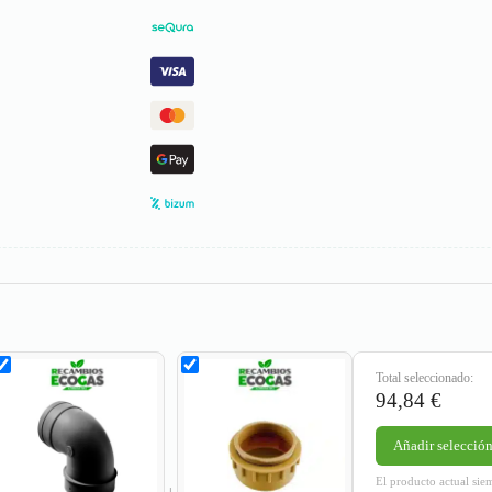
Total seleccionado:
94,84
€
Añadir selección 
El producto actual sie