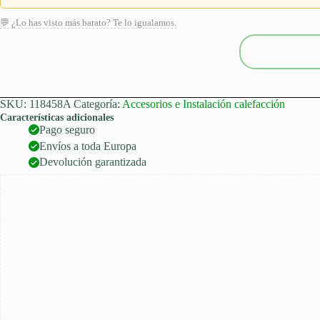
P3485
💬 ¿Lo has visto más barato? Te lo igualamos.
cantidad
SKU:
118458A
Categoría:
Accesorios e Instalación calefacción
Características adicionales
Pago seguro
Envíos a toda Europa
Devolución garantizada