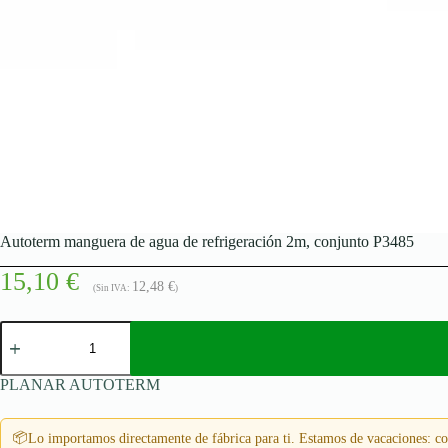
Autoterm manguera de agua de refrigeración 2m, conjunto P3485
15,10
€
12,48
€
(Sin IVA:
)
Autoterm
manguera
de
agua
PLANAR AUTOTERM
de
refrigeración
2m,
📦
Lo importamos directamente de fábrica para ti. Estamos de vacaciones: con
conjunto