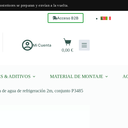
steriores se preparan y envían a la vuelta.
Acceso B2B
Carro
de
Mi Cuenta
0,00
€
compra
S & ADITIVOS
MATERIAL DE MONTAJE
A
de agua de refrigeración 2m, conjunto P3485