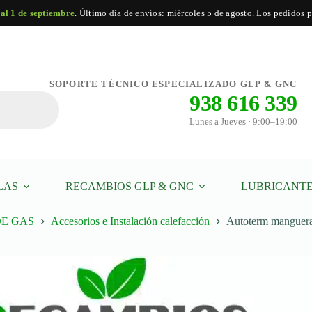
 al 1 de septiembre
. Último día de envíos: miércoles 5 de agosto. Los pedidos po
Autoterm
Añadir al carrito
manguera
SOPORTE TÉCNICO ESPECIALIZADO GLP & GNC
de
938 616 339
agua
de
Lunes a Jueves · 9:00–19:00
refrigeración
2m,
conjunto
P3485
cantidad
LAS
RECAMBIOS GLP & GNC
LUBRICANTE
DE GAS
Accesorios e Instalación calefacción
Autoterm manguera 