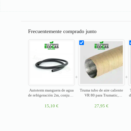
Frecuentemente comprado junto
+
+
Autoterm manguera de agua
Truma tubo de aire caliente
de refrigeración 2m, conjunto
VR 80 para Trumatic,
d
P3485
calefacción de gas VarioHeat
>
1 metro
15,10
€
27,95
€