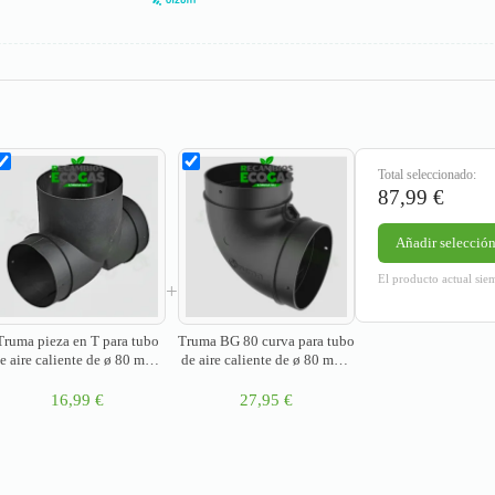
Total seleccionado:
87,99
€
Añadir selección 
El producto actual sie
+
Truma pieza en T para tubo
Truma BG 80 curva para tubo
e aire caliente de ø 80 mm -
de aire caliente de ø 80 mm -
 tubo de distribución VR de
> tubo de distribución VR de
ø 65/72 mm
ø 65/72 mm
16,99
€
27,95
€