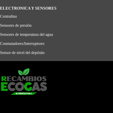
ELECTRONICA Y SENSORES
Centralitas
Sensores de presión
Sensores de temperatura del agua
Conmutadores/Interruptores
Sensor de nivel del depósito