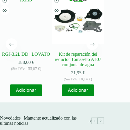
RGJ-3.2L DD | LOVATO
Kit de reparación del
Lovato RG
reductor Tomasetto AT07
Redutor
188,60
€
con junta de agua
205
(Sin IVA:
155,87
€
)
21,95
€
(Sin IVA:
(Sin IVA:
18,14
€
)
Ler 
Adicionar
Adicionar
Novedades | Mantente actualizado con las
ultimas noticias