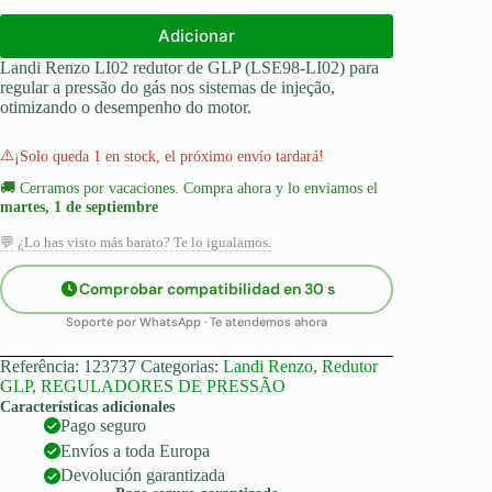
Adicionar
Landi Renzo LI02 redutor de GLP (LSE98-LI02) para
regular a pressão do gás nos sistemas de injeção,
otimizando o desempenho do motor.
⚠️
¡Solo queda 1 en stock, el próximo envío tardará!
🚚
Cerramos por vacaciones. Compra ahora y lo enviamos el
martes, 1 de septiembre
💬 ¿Lo has visto más barato? Te lo igualamos.
Comprobar compatibilidad en 30 s
Soporte por WhatsApp · Te atendemos ahora
Referência:
123737
Categorias:
Landi Renzo
,
Redutor
GLP
,
REGULADORES DE PRESSÃO
Características adicionales
Pago seguro
Envíos a toda Europa
Devolución garantizada