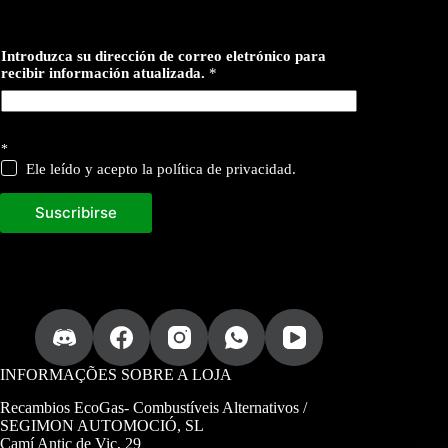
Introduzca su dirección de correo eletrónico para
recibir información atualizada.
*
c
*
o
r
Ele leído y acepto la política de privacidad.
r
e
Suscribirse
o
p
a
r
a
INFORMAÇÕES SOBRE A LOJA
Recambios EcoGas-
Combustíveis Alternativos /
SEGIMON AUTOMOCIÓ, SL
Camí Antic de Vic, 29