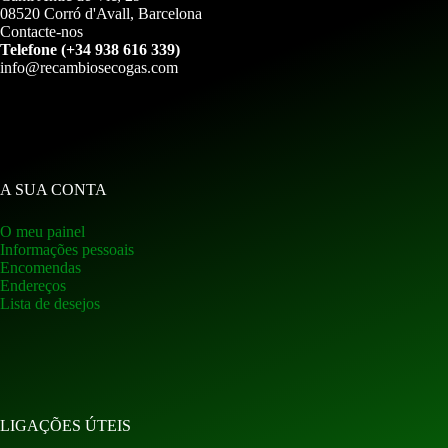
08520 Corró d'Avall, Barcelona
Contacte-nos
Telefone (+34 938 616 339)
info@recambiosecogas.com
A SUA CONTA
O meu painel
Informações pessoais
Encomendas
Endereços
Lista de desejos
LIGAÇÕES ÚTEIS