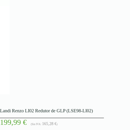
Landi Renzo LI02 Redutor de GLP (LSE98-LI02)
199,99
€
165,28
€
(Sin IVA:
)