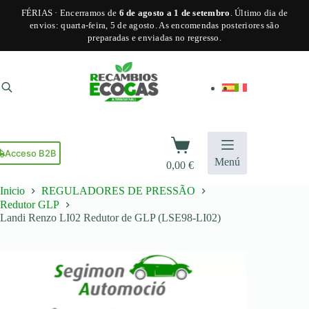
FÉRIAS · Encerramos de
6 de agosto a 1 de setembro
. Último dia de
envios: quarta-feira, 5 de agosto. As encomendas posteriores são
preparadas e enviadas no regresso.
Pular
para
o
conteúdo
Carrinho
de
Acceso B2B
Menú
0,00
€
compras
Inicio
REGULADORES DE PRESSÃO
Redutor GLP
Landi Renzo LI02 Redutor de GLP (LSE98-LI02)