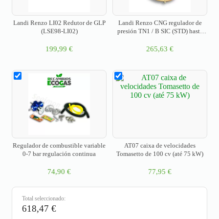
Landi Renzo LI02 Redutor de GLP
Landi Renzo CNG regulador de
(LSE98-LI02)
presión TN1 / B SIC (STD) hasta
130PS
199,99
€
265,63
€
Regulador de combustible variable
AT07 caixa de velocidades
0-7 bar regulación continua
Tomasetto de 100 cv (até 75 kW)
74,90
€
77,95
€
Total seleccionado:
618,47
€