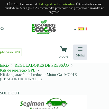
FÉRIAS · Encerramos de
6 de agosto a 1 de setembro
. Último dia de envios:
quarta-feira, 5 de agosto. As encomendas posteriores são preparadas e enviadas no
regresso.
Pular
para
o
conteúdo
Carrinho
de
Acceso B2B
Menú
0,00
€
compras
Inicio
REGULADORES DE PRESSÃO
Kits de reparação GPL
Kit de reparación del reductor Motor Gas MG01E
(REACONDICIONADO)
SOLD OUT