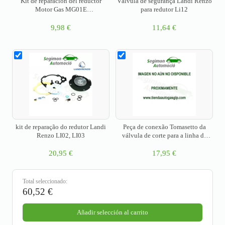
Kit de reparación del reductor
Válvula de segurança Landi Renzo
Motor Gas MG01E
para redutor Li12
(REACONDICIONADO)
9,98
€
11,64
€
kit de reparação do redutor Landi
Peça de conexão Tomasetto da
Renzo LI02, LI03
válvula de corte para a linha de
mangueira flexível 6 mm
20,95
€
17,95
€
Total seleccionado:
60,52
€
Añadir selección al carrito