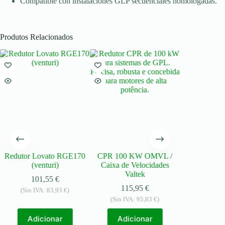
Compatible con instalaciones GLP secuenciales homologadas.
Produtos Relacionados
Redutor Lovato RGE170
CPR 100 KW OMVL /
Kit de rep
(venturi)
Caixa de Velocidades
reducto
Valtek
CA100/1
101,55
€
115,95
€
39,
(Sin IVA:
83,93
€
)
(Sin IVA:
95,83
€
)
(Sin IVA
Adicionar
Adicionar
Adic