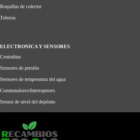
Boquillas de colector
Toberas
ELECTRONICA Y SENSORES
Centralitas
Sensores de presión
Sensores de temperatura del agua
Conmutadores/Interruptores
Sensor de nivel del depósito