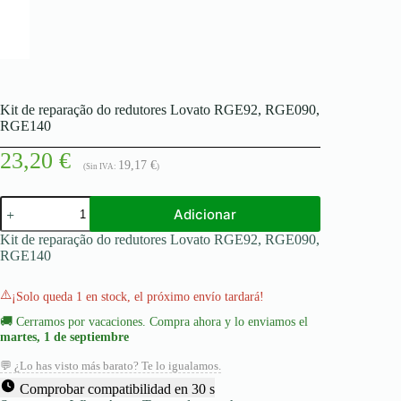
Kit de reparação do redutores Lovato RGE92, RGE090,
RGE140
23,20
€
19,17
€
(Sin IVA:
)
Quantidade
Adicionar
de
Kit
Kit de reparação do redutores Lovato RGE92, RGE090,
de
RGE140
reparação
do
redutores
⚠️
¡Solo queda 1 en stock, el próximo envío tardará!
Lovato
🚚
Cerramos por vacaciones. Compra ahora y lo enviamos el
RGE92,
martes, 1 de septiembre
RGE090,
RGE140
💬 ¿Lo has visto más barato? Te lo igualamos.
Comprobar compatibilidad en 30 s