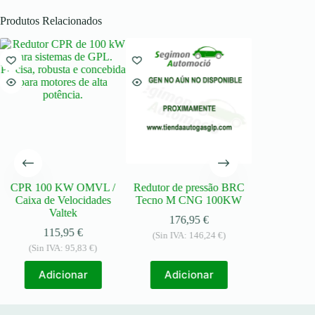
Produtos Relacionados
CPR 100 KW OMVL /
Redutor de pressão BRC
Redutor ro
Caixa de Velocidades
Tecno M CNG 100KW
358
Valtek
176,95
€
(Sin IVA:
115,95
€
(Sin IVA:
146,24
€
)
(Sin IVA:
95,83
€
)
Adic
Adicionar
Adicionar