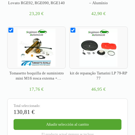
Lovato RGE92, RGE090, RGE140
– Alumínio
23,20
€
42,90
€
Tomasetto boquilla de suministro
kit de reparação Tartarini LP 79-RP
mini M16 rosca externa +
77
adaptador DISH largo
17,76
€
46,95
€
Total seleccionado:
130,81
€
Añadir selección al carrito
El producto actual siempre se incluye