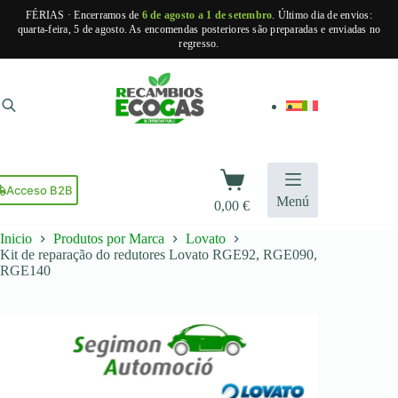
FÉRIAS · Encerramos de
6 de agosto a 1 de setembro
. Último dia de envios:
quarta-feira, 5 de agosto. As encomendas posteriores são preparadas e enviadas no
regresso.
Pular
para
o
conteúdo
Carrinho
de
Acceso B2B
Menú
0,00
€
compras
Inicio
Produtos por Marca
Lovato
Kit de reparação do redutores Lovato RGE92, RGE090,
RGE140