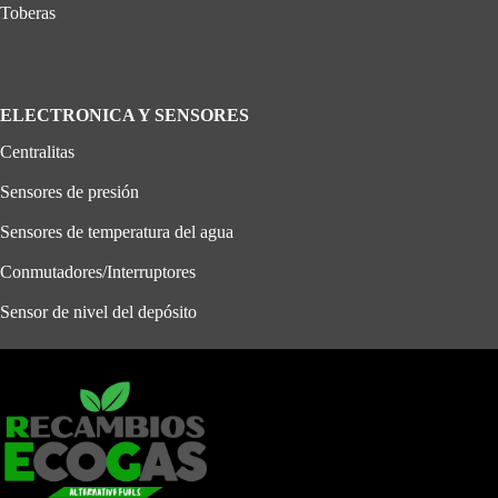
Toberas
ELECTRONICA Y SENSORES
Centralitas
Sensores de presión
Sensores de temperatura del agua
Conmutadores/Interruptores
Sensor de nivel del depósito