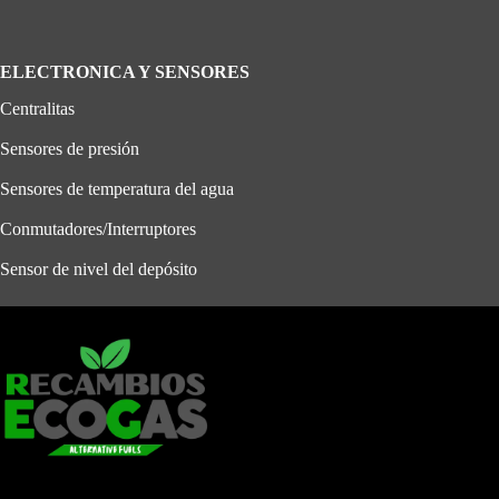
ELECTRONICA Y SENSORES
Centralitas
Sensores de presión
Sensores de temperatura del agua
Conmutadores/Interruptores
Sensor de nivel del depósito