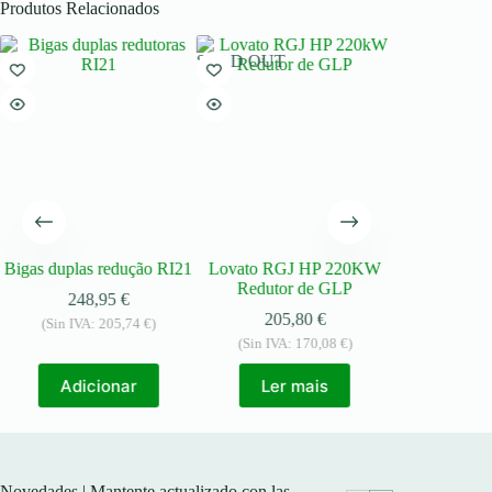
Produtos Relacionados
SOLD OUT
Bigas duplas redução RI21
Lovato RGJ HP 220KW
Redutor de 
Redutor de GLP
Tecno M 
248,95
€
205,80
€
176
(Sin IVA:
205,74
€
)
(Sin IVA:
170,08
€
)
(Sin IVA:
Adicionar
Ler mais
Adic
Novedades | Mantente actualizado con las