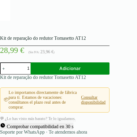
Kit de reparação do redutor Tomasetto AT12
28,99
€
23,96
€
(Sin IVA:
)
Quantidade
Adicionar
de
Kit
Kit de reparação do redutor Tomasetto AT12
de
reparação
do
Lo importamos directamente de fábrica
redutor
para ti. Estamos de vacaciones:
Consultar
📦
Tomasetto
consúltanos el plazo real antes de
disponibilidad
AT12
comprar.
💬 ¿Lo has visto más barato? Te lo igualamos.
Comprobar compatibilidad en 30 s
Soporte por WhatsApp · Te atendemos ahora