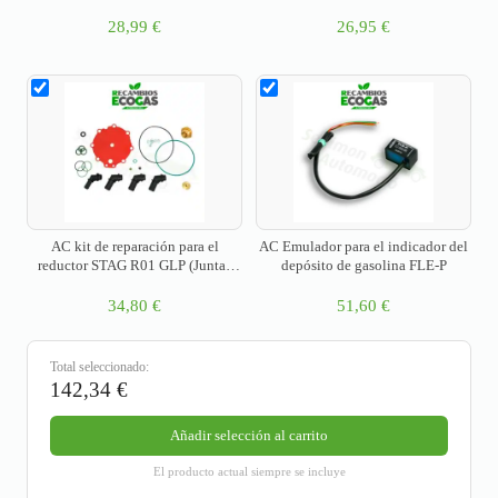
28,99
€
26,95
€
AC kit de reparación para el
AC Emulador para el indicador del
reductor STAG R01 GLP (Juntas
depósito de gasolina FLE-P
refrigerante)
34,80
€
51,60
€
Total seleccionado:
142,34
€
Añadir selección al carrito
El producto actual siempre se incluye