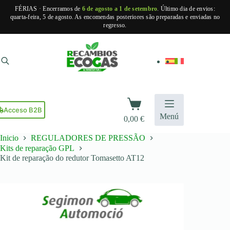
FÉRIAS · Encerramos de
6 de agosto a 1 de setembro
. Último dia de envios:
quarta-feira, 5 de agosto. As encomendas posteriores são preparadas e enviadas no
regresso.
Pular
para
o
conteúdo
Carrinho
de
Acceso B2B
Menú
0,00
€
compras
Inicio
REGULADORES DE PRESSÃO
Kits de reparação GPL
Kit de reparação do redutor Tomasetto AT12