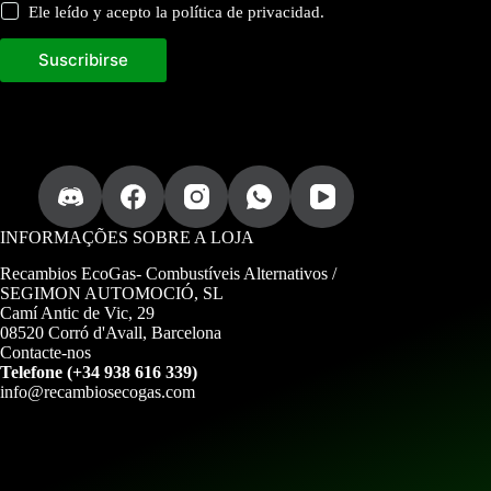
r
Ele leído y acepto la política de privacidad.
e
c
Suscribirse
i
b
i
r
I
n
t
r
o
d
INFORMAÇÕES SOBRE A LOJA
u
z
Recambios EcoGas-
Combustíveis Alternativos /
c
SEGIMON AUTOMOCIÓ, SL
a
Camí Antic de Vic, 29
08520 Corró d'Avall, Barcelona
Contacte-nos
Telefone (+34 938 616 339)
info@recambiosecogas.com