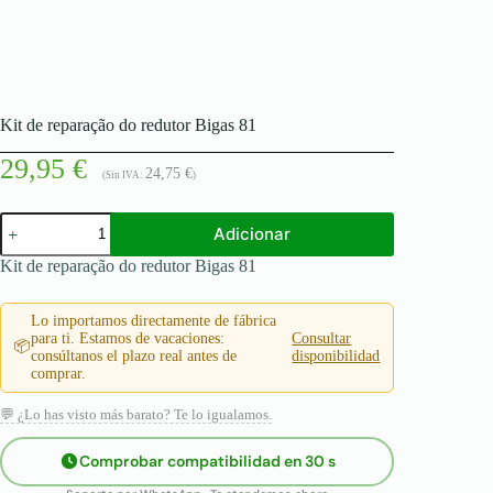
Kit de reparação do redutor Bigas 81
29,95
€
24,75
€
(Sin IVA:
)
Quantidade
Adicionar
de
Kit
Kit de reparação do redutor Bigas 81
de
reparação
do
Lo importamos directamente de fábrica
redutor
para ti. Estamos de vacaciones:
Consultar
📦
Bigas
consúltanos el plazo real antes de
disponibilidad
81
comprar.
💬 ¿Lo has visto más barato? Te lo igualamos.
Comprobar compatibilidad en 30 s