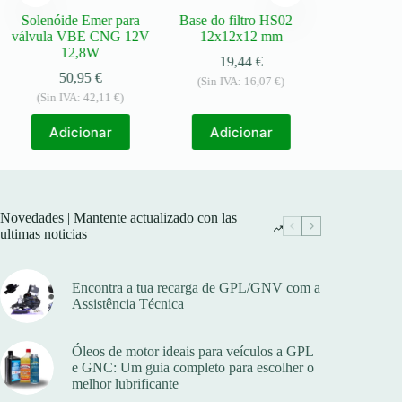
Solenóide Emer para
Base do filtro HS02 –
Núcleo magn
válvula VBE CNG 12V
12x12x12 mm
para caixa d
12,8W
R
19,44
€
50,95
€
13,
(Sin IVA:
16,07
€
)
(Sin IVA:
42,11
€
)
(Sin IVA
Adicionar
Adicionar
Adic
Novedades | Mantente actualizado con las
ultimas noticias
Encontra a tua recarga de GPL/GNV com a
Assistência Técnica
Óleos de motor ideais para veículos a GPL
e GNC: Um guia completo para escolher o
melhor lubrificante