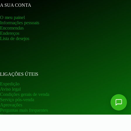
A SUA CONTA
O meu painel
Informações pessoais
Encomendas
Endereços
Lista de desejos
LIGAÇÕES ÚTEIS
Expedição
Aviso legal
Condições gerais de venda
Serviço pós-venda
Aprovações
Perguntas mais frequentes
Garantia