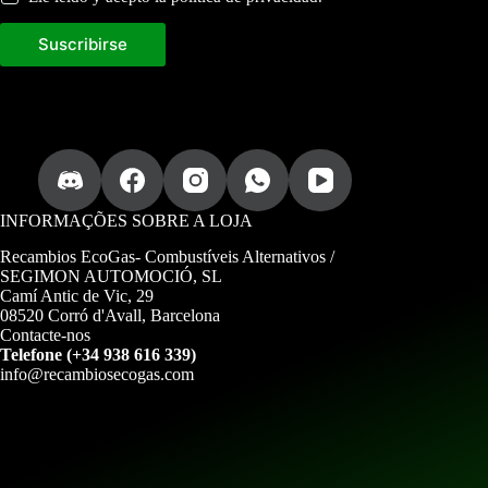
i
b
Suscribirse
i
r
a
t
u
a
l
i
z
a
INFORMAÇÕES SOBRE A LOJA
d
a
Recambios EcoGas-
Combustíveis Alternativos /
.
SEGIMON AUTOMOCIÓ, SL
Camí Antic de Vic, 29
08520 Corró d'Avall, Barcelona
Contacte-nos
Telefone (+34 938 616 339)
info@recambiosecogas.com