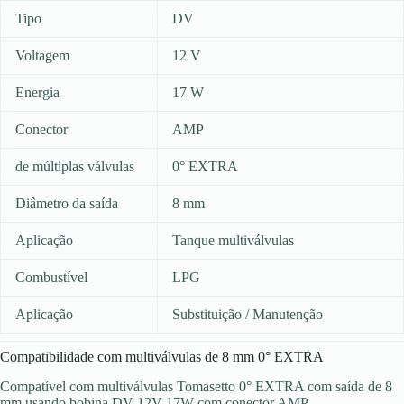
Tipo
DV
Voltagem
12 V
Energia
17 W
Conector
AMP
de múltiplas válvulas
0° EXTRA
Diâmetro da saída
8 mm
Aplicação
Tanque multiválvulas
Combustível
LPG
Aplicação
Substituição / Manutenção
Compatibilidade com multiválvulas de 8 mm 0° EXTRA
Compatível com multiválvulas Tomasetto 0° EXTRA com saída de 8
mm usando bobina DV 12V 17W com conector AMP.