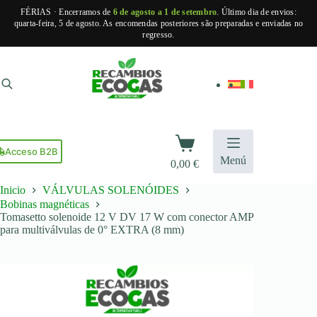
FÉRIAS · Encerramos de
6 de agosto a 1 de setembro
. Último dia de envios:
quarta-feira, 5 de agosto. As encomendas posteriores são preparadas e enviadas no
regresso.
Pular
para
o
conteúdo
Carrinho
de
Acceso B2B
Menú
0,00
€
compras
Inicio
VÁLVULAS SOLENÓIDES
Bobinas magnéticas
Tomasetto solenoide 12 V DV 17 W com conector AMP
para multiválvulas de 0° EXTRA (8 mm)