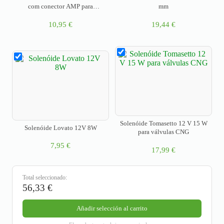
com conector AMP para
mm
multiválvulas de 0° EXTRA (8 mm)
10,95
€
19,44
€
Solenóide Tomasetto 12 V 15 W
Solenóide Lovato 12V 8W
para válvulas CNG
7,95
€
17,99
€
Total seleccionado:
56,33
€
Añadir selección al carrito