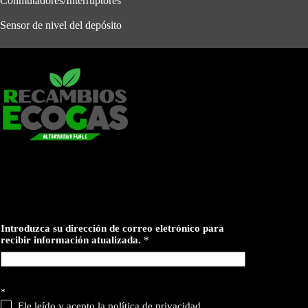
Conmutadores/Interruptores
Sensor de nivel del depósito
Introduzca su dirección de correo eletrónico para
recibir información atualizada.
*
r
*
e
c
Ele leído y acepto la política de privacidad.