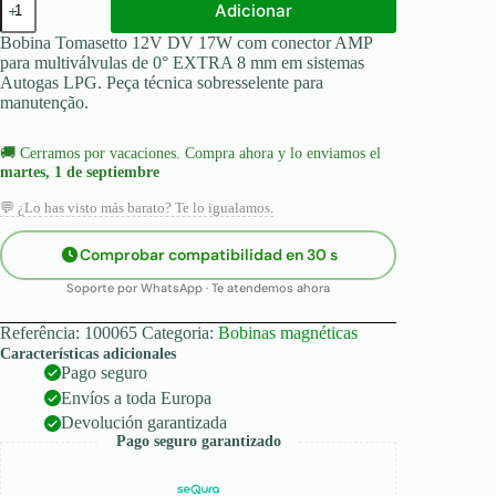
Adicionar
de
Tomasetto
Bobina Tomasetto 12V DV 17W com conector AMP
solenoide
para multiválvulas de 0° EXTRA 8 mm em sistemas
12
Autogas LPG. Peça técnica sobresselente para
V
manutenção.
DV
17
W
🚚
Cerramos por vacaciones. Compra ahora y lo enviamos el
com
martes, 1 de septiembre
conector
AMP
💬 ¿Lo has visto más barato? Te lo igualamos.
para
multiválvulas
Comprobar compatibilidad en 30 s
de
0°
Soporte por WhatsApp · Te atendemos ahora
EXTRA
(8
Referência:
100065
Categoria:
Bobinas magnéticas
mm)
Características adicionales
Pago seguro
Envíos a toda Europa
Devolución garantizada
Pago seguro garantizado