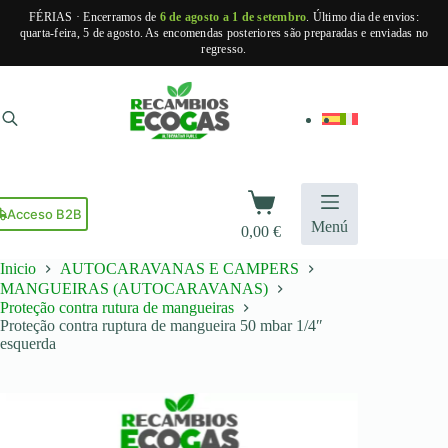
FÉRIAS · Encerramos de
6 de agosto a 1 de setembro
. Último dia de envios:
quarta-feira, 5 de agosto. As encomendas posteriores são preparadas e enviadas no
regresso.
Pular
para
o
conteúdo
Carrinho
de
Acceso B2B
Menú
0,00
€
compras
Inicio
AUTOCARAVANAS E CAMPERS
MANGUEIRAS (AUTOCARAVANAS)
Proteção contra rutura de mangueiras
Proteção contra ruptura de mangueira 50 mbar 1/4″
esquerda