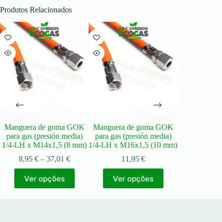
Produtos Relacionados
Manguera de goma GOK
Manguera de goma GOK
DREHMEIST
para gas (presión media)
para gas (presión media)
T Rosca 3/4″
1/4-LH x M14x1,5 (8 mm)
1/4-LH x M16x1,5 (10 mm)
mangueira d
de 
Price
8,95
€
–
37,01
€
11,95
€
range:
17,
This
This
8,95 €
Ver opções
Ver opções
(Sin IVA
product
product
through
has
has
37,01 €
Adic
multiple
multiple
variants.
variants.
The
The