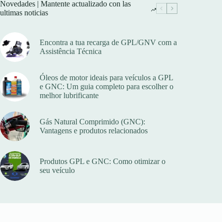
options
options
Novedades | Mantente actualizado con las
may
may
ultimas noticias
be
be
chosen
chosen
on
on
Encontra a tua recarga de GPL/GNV com a
the
the
Assistência Técnica
product
product
page
page
Óleos de motor ideais para veículos a GPL
e GNC: Um guia completo para escolher o
melhor lubrificante
Gás Natural Comprimido (GNC):
Vantagens e produtos relacionados
Produtos GPL e GNC: Como otimizar o
seu veículo