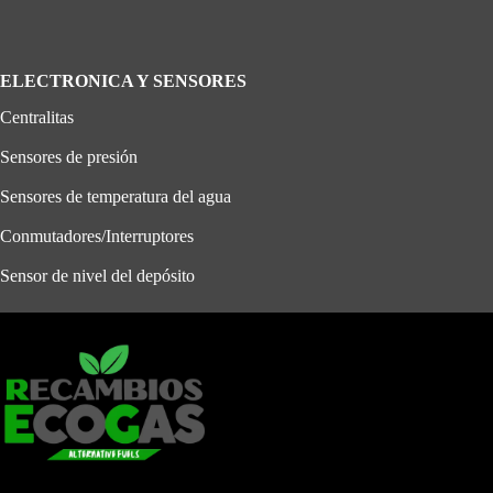
ELECTRONICA Y SENSORES
Centralitas
Sensores de presión
Sensores de temperatura del agua
Conmutadores/Interruptores
Sensor de nivel del depósito