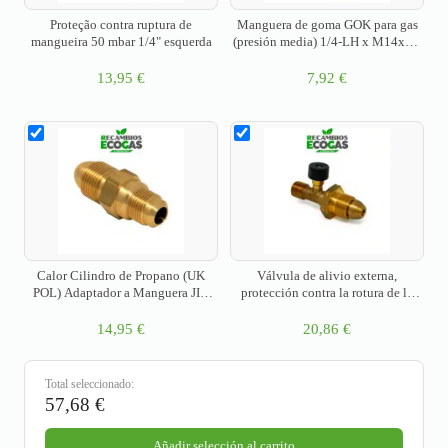
Proteção contra ruptura de
Manguera de goma GOK para gas
mangueira 50 mbar 1/4" esquerda
(presión media) 1/4-LH x M14x1,5
(8 mm)
13,95
€
7,92
€
Calor Cilindro de Propano (UK
Válvula de alivio externa,
POL) Adaptador a Manguera JIC
protección contra la rotura de la
3/8″ SAE
manguera Gas GLP (propano/
butano) G.7 5/8 L.H. British POL x
14,95
€
20,86
€
3/8 “LH
Total seleccionado:
57,68
€
Añadir selección al carrito