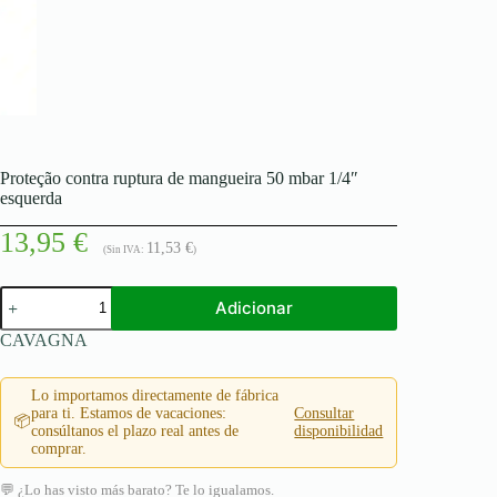
Proteção contra ruptura de mangueira 50 mbar 1/4″
esquerda
13,95
€
11,53
€
(Sin IVA:
)
Quantidade
Adicionar
de
Proteção
CAVAGNA
contra
ruptura
de
Lo importamos directamente de fábrica
mangueira
para ti. Estamos de vacaciones:
Consultar
📦
50
consúltanos el plazo real antes de
disponibilidad
mbar
comprar.
1/4"
esquerda
💬 ¿Lo has visto más barato? Te lo igualamos.