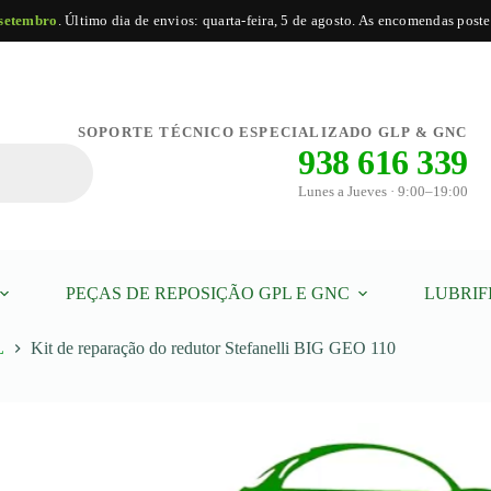
 setembro
. Último dia de envios: quarta-feira, 5 de agosto. As encomendas poste
Adicionar
SOPORTE TÉCNICO ESPECIALIZADO GLP & GNC
938 616 339
Lunes a Jueves · 9:00–19:00
PEÇAS DE REPOSIÇÃO GPL E GNC
LUBRIF
L
Kit de reparação do redutor Stefanelli BIG GEO 110