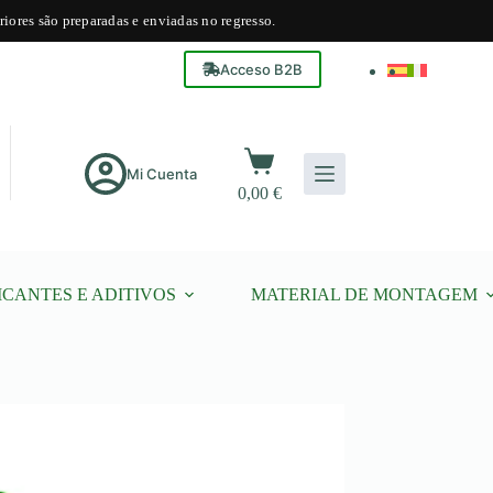
riores são preparadas e enviadas no regresso.
Acceso B2B
Carrinho
de
Mi Cuenta
0,00
€
compras
ICANTES E ADITIVOS
MATERIAL DE MONTAGEM