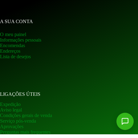
A SUA CONTA
O meu painel
Informações pessoais
Encomendas
Endereços
Lista de desejos
LIGAÇÕES ÚTEIS
Expedição
Aviso legal
Condições gerais de venda
Serviço pós-venda
Aprovações
Perguntas mais frequentes
Garantia