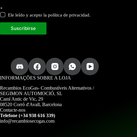
a
*
t
u
Ele leído y acepto la política de privacidad.
a
l
Suscribirse
i
z
a
d
a
.
i
n
f
o
INFORMAÇÕES SOBRE A LOJA
r
m
Recambios EcoGas-
Combustíveis Alternativos /
a
SEGIMON AUTOMOCIÓ, SL
c
Camí Antic de Vic, 29
i
08520 Corró d'Avall, Barcelona
ó
Contacte-nos
n
Telefone (+34 938 616 339)
info@recambiosecogas.com