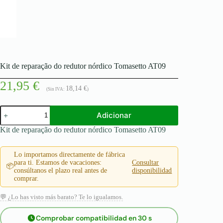
Kit de reparação do redutor nórdico Tomasetto AT09
21,95
€
18,14
€
(Sin IVA:
)
Quantidade
Adicionar
de
Kit
Kit de reparação do redutor nórdico Tomasetto AT09
de
reparação
do
Lo importamos directamente de fábrica
redutor
para ti. Estamos de vacaciones:
Consultar
📦
nórdico
consúltanos el plazo real antes de
disponibilidad
Tomasetto
comprar.
AT09
💬 ¿Lo has visto más barato? Te lo igualamos.
Comprobar compatibilidad en 30 s