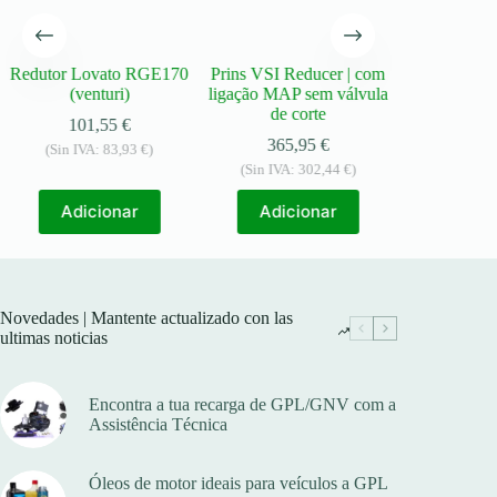
Redutor Lovato RGE170
Prins VSI Reducer | com
Kit de rep
(venturi)
ligação MAP sem válvula
reductor I
de corte
(12
101,55
€
365,95
€
49,
(Sin IVA:
83,93
€
)
(Sin IVA:
302,44
€
)
(Sin IVA
Adicionar
Adicionar
Adic
Novedades | Mantente actualizado con las
ultimas noticias
Encontra a tua recarga de GPL/GNV com a
Assistência Técnica
Óleos de motor ideais para veículos a GPL