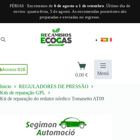
FÉRIAS · Encerramos de
6 de agosto a 1 de setembro
. Último dia de
envios: quarta-feira, 5 de agosto. As encomendas posteriores são
preparadas e enviadas no regresso.
Pular
para
o
conteúdo
Carrinho
de
Acceso B2B
Menú
0,00
€
compras
Inicio
REGULADORES DE PRESSÃO
Kits de reparação GPL
Kit de reparação do redutor nórdico Tomasetto AT09