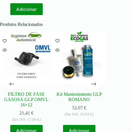
Adicionar
Produtos Relacionados
FILTRO DE FASE
Kit Mantenimiento GLP
Redutor ro
GASOSA GLP OMVL
ROMANO
358
16×12
52,07
€
(Sin IVA:
21,41
€
(Sin IVA:
43,03
€
)
(Sin IVA:
17,69
€
)
Adic
Adicionar
Adicionar