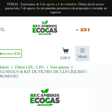
FÉRIAS · Encerramos de
6 de agosto a 1 de setembro
. Último dia de envios:
quarta-feira, 5 de agosto. As encomendas posteriores são preparadas e enviadas no
regresso.
Pular
para
o
conteúdo
Carrinho
de
Acceso B2B
Menú
0,00
€
compras
Inicio
Filtros GPL / LPG
Fase gasosa
GUSEOUS & KIT DE FILTRO DE GLP LÍQUIDO /
ROMANO