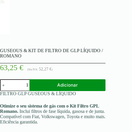
GUSEOUS & KIT DE FILTRO DE GLP LÍQUIDO /
ROMANO
63,25
€
52,27
€
(Sin IVA:
)
Quantidade
Adicionar
de
GUSEOUS
FILTRO GLP GUSEOUS & LÍQUIDO
&
KIT
Otimize o seu sistema de gás com o Kit Filtro GPL
DE
Romano.
Inclui filtros de fase líquida, gasosa e de junta.
FILTRO
DE
Compatível com Fiat, Volkswagen, Toyota e muito mais.
GLP
Eficiência garantida.
LÍQUIDO
/