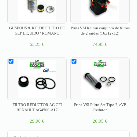
GUSEOUS & KIT DE FILTRO DE
Prins VSI Keihin conjunto de filtros
GLP LÍQUIDO / ROMANO
de 2 saídas (16x12x12)
63,25
€
74,95
€
FILTRO REDUCTOR AG GFI
Prins VSI Filtro Set Tipo 2, eVP
RENAULT AG4500-A17
Redutor
29,90
€
20,95
€