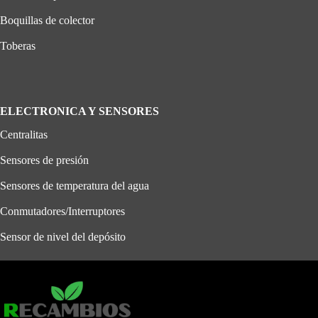
Boquillas de colector
Toberas
ELECTRONICA Y SENSORES
Centralitas
Sensores de presión
Sensores de temperatura del agua
Conmutadores/Interruptores
Sensor de nivel del depósito