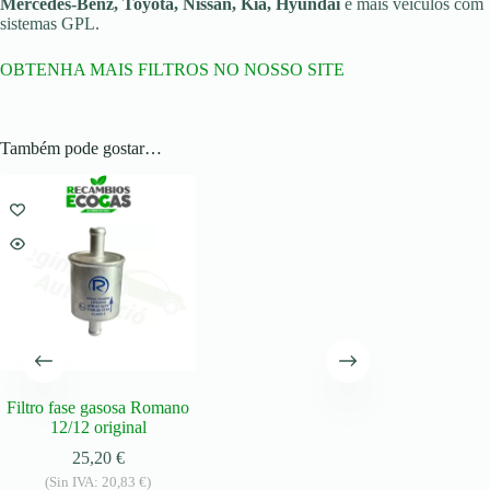
Mercedes-Benz, Toyota, Nissan, Kia, Hyundai
e mais veículos com
sistemas GPL.
OBTENHA MAIS FILTROS NO NOSSO SITE
Também pode gostar…
Filtro fase gasosa Romano
12/12 original
25,20
€
(Sin IVA:
20,83
€
)