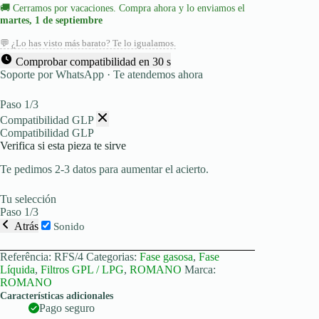
🚚
Cerramos por vacaciones. Compra ahora y lo enviamos el
ROMANO
martes, 1 de septiembre
💬 ¿Lo has visto más barato? Te lo igualamos.
Comprobar compatibilidad en 30 s
Soporte por WhatsApp · Te atendemos ahora
Paso 1/3
Compatibilidad GLP
Compatibilidad GLP
Verifica si esta pieza te sirve
Te pedimos 2-3 datos para aumentar el acierto.
Tu selección
Paso 1/3
Atrás
Sonido
Referência:
RFS/4
Categorias:
Fase gasosa
,
Fase
Líquida
,
Filtros GPL / LPG
,
ROMANO
Marca:
ROMANO
Características adicionales
Pago seguro