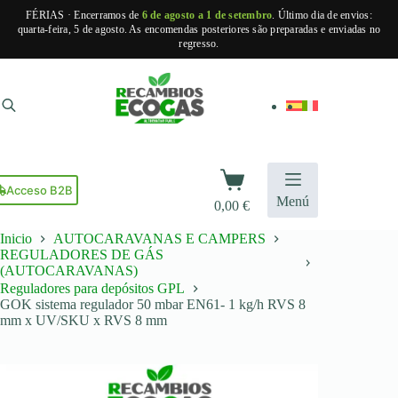
FÉRIAS · Encerramos de
6 de agosto a 1 de setembro
. Último dia de envios:
quarta-feira, 5 de agosto. As encomendas posteriores são preparadas e enviadas no
regresso.
Pular
para
o
conteúdo
Carrinho
de
Acceso B2B
Menú
0,00
€
compras
Inicio
AUTOCARAVANAS E CAMPERS
REGULADORES DE GÁS
(AUTOCARAVANAS)
Reguladores para depósitos GPL
GOK sistema regulador 50 mbar EN61- 1 kg/h RVS 8
mm x UV/SKU x RVS 8 mm