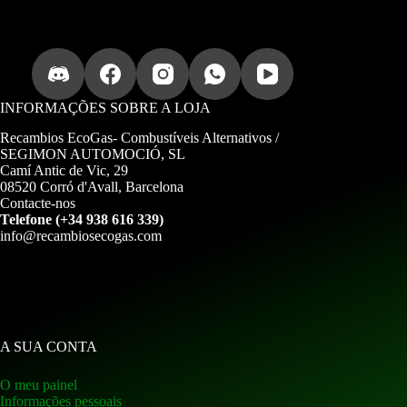
a
.
i
n
f
o
r
INFORMAÇÕES SOBRE A LOJA
m
a
Recambios EcoGas-
Combustíveis Alternativos /
c
SEGIMON AUTOMOCIÓ, SL
i
Camí Antic de Vic, 29
ó
08520 Corró d'Avall, Barcelona
n
Contacte-nos
Telefone (+34 938 616 339)
info@recambiosecogas.com
A SUA CONTA
O meu painel
Informações pessoais