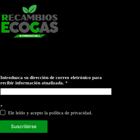
p
Introduzca su dirección de correo eletrónico para
a
recibir información atualizada.
*
r
a
a
t
u
*
a
Ele leído y acepto la política de privacidad.
l
i
z
Suscribirse
a
d