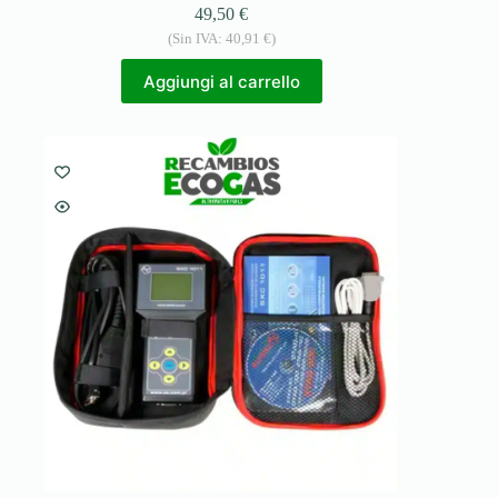
49,50
€
(Sin IVA:
40,91
€
)
Aggiungi al carrello