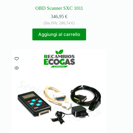
OBD Scanner SXC 1011
346,95
€
(Sin IVA:
286,74
€
)
Aggiungi al carrello