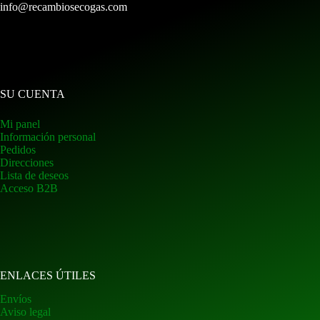
info@recambiosecogas.com
SU CUENTA
Mi panel
Información personal
Pedidos
Direcciones
Lista de deseos
Acceso B2B
ENLACES ÚTILES
Envíos
Aviso legal