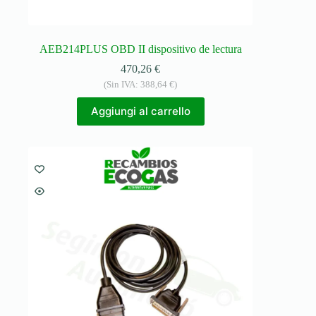
AEB214PLUS OBD II dispositivo de lectura
470,26
€
(Sin IVA:
388,64
€
)
Aggiungi al carrello