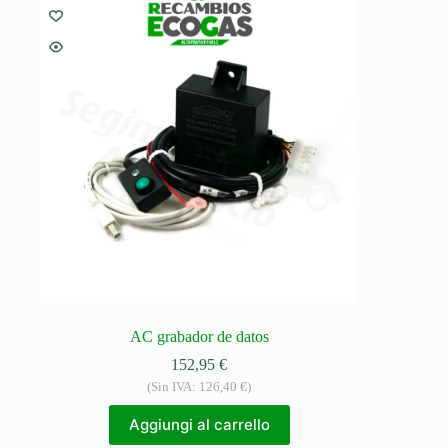
AC grabador de datos
152,95
€
(Sin IVA:
126,40
€
)
Aggiungi al carrello