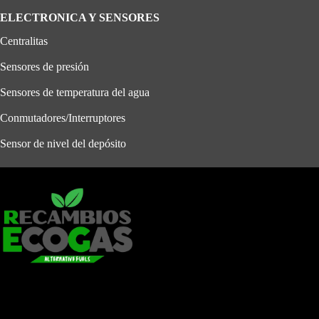
ELECTRONICA Y SENSORES
Centralitas
Sensores de presión
Sensores de temperatura del agua
Conmutadores/Interruptores
Sensor de nivel del depósito