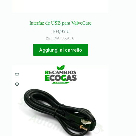
Interfaz de USB para ValveCare
103,95
€
(Sin IVA:
85,91
€
)
Aggiungi al carrello