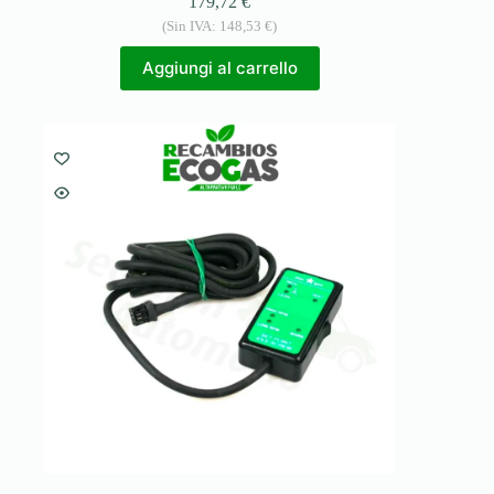
179,72
€
(Sin IVA:
148,53
€
)
Aggiungi al carrello