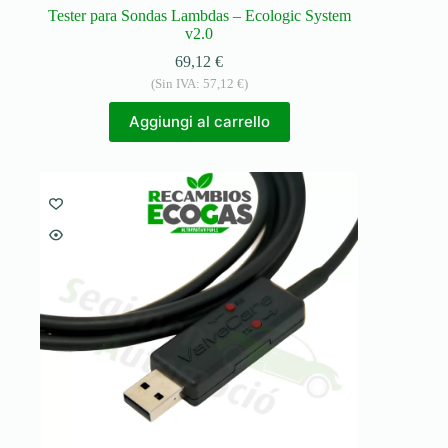
Tester para Sondas Lambdas – Ecologic System
v2.0
69,12
€
(Sin IVA:
57,12
€
)
Aggiungi al carrello