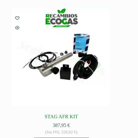
STAG AFR KIT
387,95
€
(Sin IVA:
320,62
€
)