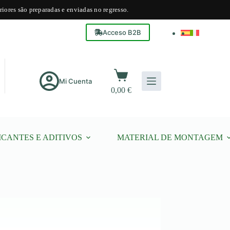
riores são preparadas e enviadas no regresso.
Acceso B2B
Carrinho
de
Mi Cuenta
0,00
€
compras
ICANTES E ADITIVOS
MATERIAL DE MONTAGEM