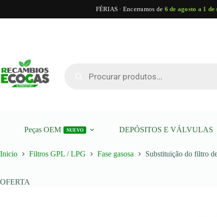
FÉRIAS · Encerramos de
6 de agosto a 1 de
Pular
para
o
conteúdo
Pesquisa
de
produtos
Peças OEM
DEPÓSITOS E VÁLVULAS
NUEVO
Inicio
Filtros GPL / LPG
Fase gasosa
Substituição do filtro d
OFERTA