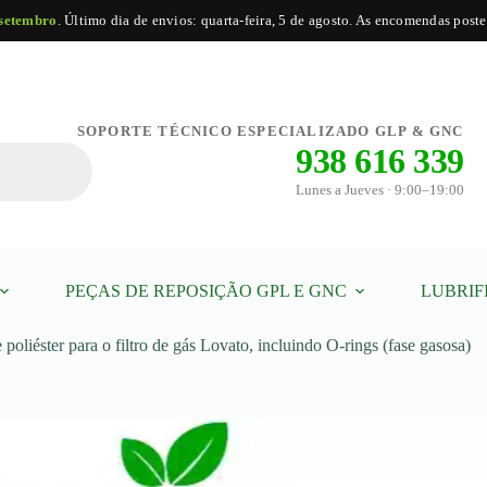
 setembro
. Último dia de envios: quarta-feira, 5 de agosto. As encomendas poste
Quantidade
Adicionar
Substituição do filtro de poliéster para o filtro de gás Lovato, incluindo O-rings (fase gasosa)
de
SOPORTE TÉCNICO ESPECIALIZADO GLP & GNC
Substituição
938 616 339
do
filtro
Lunes a Jueves · 9:00–19:00
de
poliéster
para
o
filtro
de
PEÇAS DE REPOSIÇÃO GPL E GNC
LUBRIF
gás
Lovato,
incluindo
e poliéster para o filtro de gás Lovato, incluindo O-rings (fase gasosa)
O-
rings
(fase
gasosa)