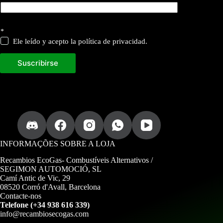
d
*
e
c
Ele leído y acepto la política de privacidad.
o
r
Suscribirse
r
e
o
INFORMAÇÕES SOBRE A LOJA
Recambios EcoGas-
Combustíveis Alternativos /
SEGIMON AUTOMOCIÓ, SL
Camí Antic de Vic, 29
08520 Corró d'Avall, Barcelona
Contacte-nos
Telefone (+34 938 616 339)
info@recambiosecogas.com