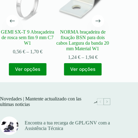
GEMI SX-T 9 Abraçadeira
NORMA braçadeira de
NORMA bra
de rosca sem fim 9 mm C7
fixação BSN para dois
fixação BSL
W1
cabos Largura da banda 20
cabos Largur
mm Material W1
mm DIN 
Price
0,56
€
–
1,70
€
range:
Price
1,24
€
–
1,94
€
0,52
€
0,56 €
range:
This
This
through
1,24 €
Ver opções
Ver opções
Ver o
product
product
h
1,70 €
through
has
has
1,94 €
multiple
multiple
variants.
variants.
The
The
options
options
Novedades | Mantente actualizado con las
may
may
ultimas noticias
be
be
chosen
chosen
on
on
Encontra a tua recarga de GPL/GNV com a
the
the
Assistência Técnica
product
product
page
page