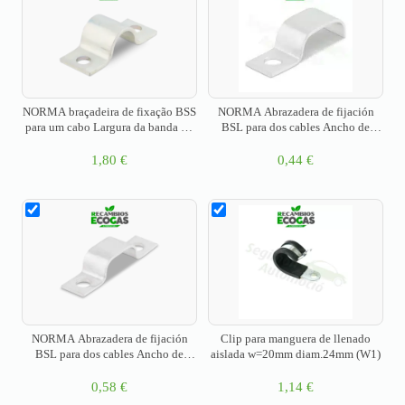
NORMA braçadeira de fixação BSS
NORMA Abrazadera de fijación
para um cabo Largura da banda 25
BSL para dos cables Ancho de
mm Material W1
banda: 12mm DIN 72571 W1
1,80
€
0,44
€
NORMA Abrazadera de fijación
Clip para manguera de llenado
BSL para dos cables Ancho de
aislada w=20mm diam.24mm (W1)
banda 12mm DIN 72573 W1
0,58
€
1,14
€