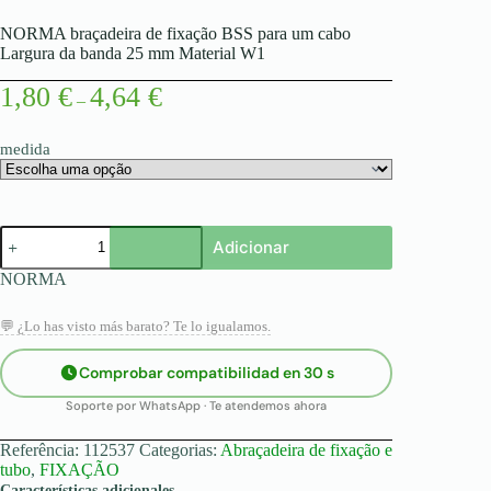
NORMA braçadeira de fixação BSS para um cabo
Largura da banda 25 mm Material W1
Price
1,80
€
4,64
€
–
range:
1,80 €
through
medida
4,64 €
Quantidade
Adicionar
de
NORMA
NORMA
braçadeira
de
fixação
💬 ¿Lo has visto más barato? Te lo igualamos.
BSS
para
Comprobar compatibilidad en 30 s
um
cabo
Soporte por WhatsApp · Te atendemos ahora
Largura
da
Referência:
112537
Categorias:
Abraçadeira de fixação e
banda
tubo
,
FIXAÇÃO
25
Características adicionales