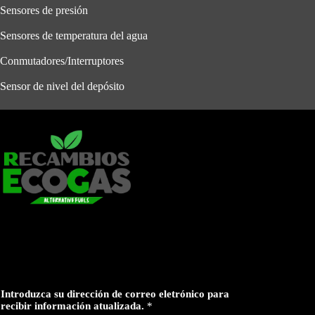
Sensores de presión
Sensores de temperatura del agua
Conmutadores/Interruptores
Sensor de nivel del depósito
Introduzca su dirección de correo eletrónico para
recibir información atualizada.
*