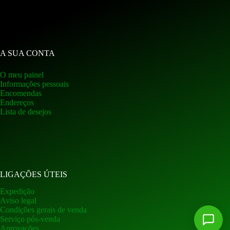
A SUA CONTA
O meu painel
Informações pessoais
Encomendas
Endereços
Lista de desejos
LIGAÇÕES ÚTEIS
Expedição
Aviso legal
Condições gerais de venda
Serviço pós-venda
Aprovações