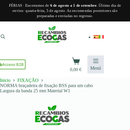
has
FÉRIAS · Encerramos de
6 de agosto a 1 de setembro
. Último dia de
multiple
envios: quarta-feira, 5 de agosto. As encomendas posteriores são
variants.
preparadas e enviadas no regresso.
The
options
Pular
may
para
be
o
chosen
conteúdo
on
the
product
Carrinho
page
de
Acceso B2B
Menú
0,00
€
compras
Inicio
FIXAÇÃO
NORMA braçadeira de fixação BSS para um cabo
Largura da banda 25 mm Material W1