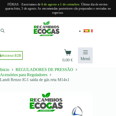
FÉRIAS · Encerramos de
6 de agosto a 1 de setembro
. Último dia de envios:
quarta-feira, 5 de agosto. As encomendas posteriores são preparadas e enviadas no
regresso.
Pular
para
o
conteúdo
Carrinho
de
Acceso B2B
Menú
0,00
€
compras
Inicio
REGULADORES DE PRESSÃO
Acessórios para Reguladores
Landi Renzo IG1 saída de gás reta M14x1