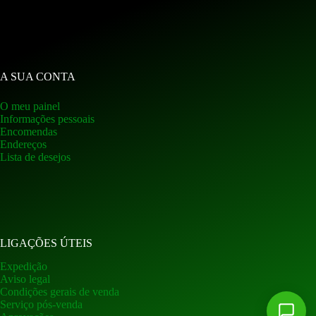
A SUA CONTA
O meu painel
Informações pessoais
Encomendas
Endereços
Lista de desejos
LIGAÇÕES ÚTEIS
Expedição
Aviso legal
Condições gerais de venda
Serviço pós-venda