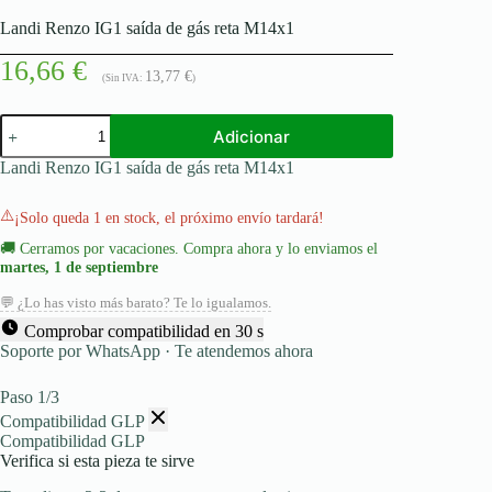
Landi Renzo IG1 saída de gás reta M14x1
16,66
€
13,77
€
(Sin IVA:
)
Quantidade
Adicionar
de
Landi
Landi Renzo IG1 saída de gás reta M14x1
Renzo
IG1
saída
⚠️
¡Solo queda 1 en stock, el próximo envío tardará!
de
🚚
Cerramos por vacaciones. Compra ahora y lo enviamos el
gás
martes, 1 de septiembre
reta
M14x1
💬 ¿Lo has visto más barato? Te lo igualamos.
Comprobar compatibilidad en 30 s
Soporte por WhatsApp · Te atendemos ahora
Paso 1/3
Compatibilidad GLP
Compatibilidad GLP
Verifica si esta pieza te sirve