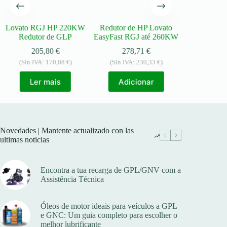
Lovato RGJ HP 220KW
Redutor de HP Lovato
Prins eVP 
Redutor de GLP
EasyFast RGJ até 260KW
285
205,80
€
278,71
€
(Sin IVA:
(Sin IVA:
170,08
€
)
(Sin IVA:
230,33
€
)
Adic
Ler mais
Adicionar
Novedades | Mantente actualizado con las
ultimas noticias
Encontra a tua recarga de GPL/GNV com a
Assistência Técnica
Óleos de motor ideais para veículos a GPL
e GNC: Um guia completo para escolher o
melhor lubrificante