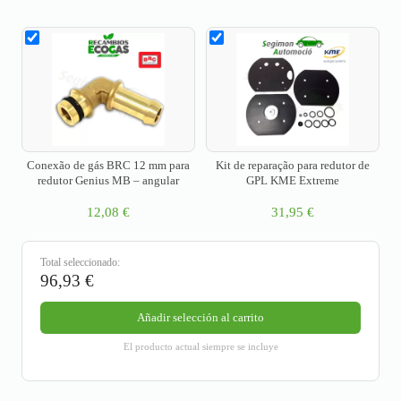
Conexão de gás BRC 12 mm para
Kit de reparação para redutor de
redutor Genius MB – angular
GPL KME Extreme
12,08
€
31,95
€
Total seleccionado:
96,93
€
Añadir selección al carrito
El producto actual siempre se incluye