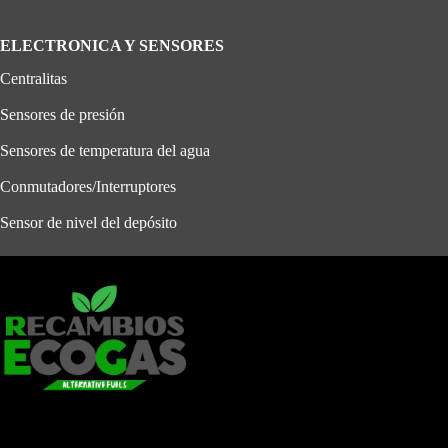
ELECTRONICA Y SENSORES
Centralitas
Sensores de presión
Sensores de temperatura del agua
Conmutadores/Interruptores
Sensor de nivel del depósito