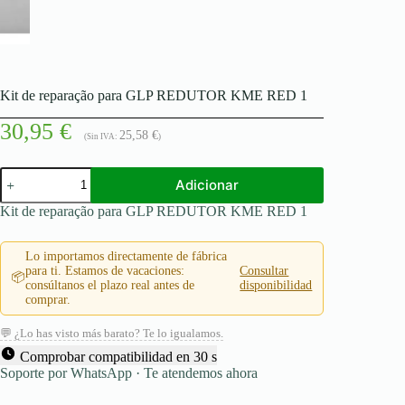
Kit de reparação para GLP REDUTOR KME RED 1
30,95
€
25,58
€
(Sin IVA:
)
Quantidade
Adicionar
de
Kit
Kit de reparação para GLP REDUTOR KME RED 1
de
reparação
para
Lo importamos directamente de fábrica
GLP
para ti. Estamos de vacaciones:
Consultar
📦
REDUTOR
consúltanos el plazo real antes de
disponibilidad
KME
comprar.
RED
1
💬 ¿Lo has visto más barato? Te lo igualamos.
Comprobar compatibilidad en 30 s
Soporte por WhatsApp · Te atendemos ahora