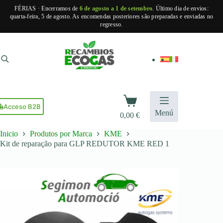
FÉRIAS · Encerramos de
6 de agosto a 1 de setembro
. Último dia de envios:
quarta-feira, 5 de agosto. As encomendas posteriores são preparadas e enviadas no
regresso.
Pular
para
o
conteúdo
Carrinho
de
Acceso B2B
Menú
0,00
€
compras
Inicio
Produtos por Marca
KME
Kit de reparação para GLP REDUTOR KME RED 1