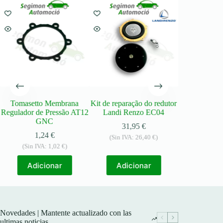
Tomasetto Membrana
Kit de reparação do redutor
Kit de repara
Regulador de Pressão AT12
Landi Renzo EC04
Voltra
GNC
31,95
€
29,
1,24
€
(Sin IVA:
26,40
€
)
(Sin IVA
(Sin IVA:
1,02
€
)
Adic
Adicionar
Adicionar
Novedades | Mantente actualizado con las
ultimas noticias