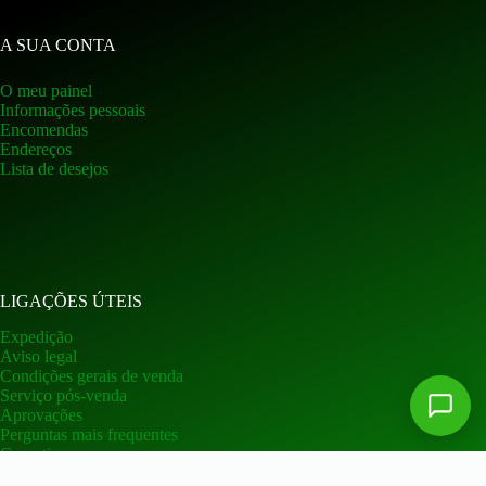
A SUA CONTA
O meu painel
Informações pessoais
Encomendas
Endereços
Lista de desejos
LIGAÇÕES ÚTEIS
Expedição
Aviso legal
Condições gerais de venda
Serviço pós-venda
Aprovações
Perguntas mais frequentes
Garantia