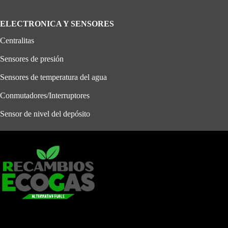
ELECTRONICA Y SENSORES
Centralitas
Sensores de presión
Sensores de temperatura del agua
Conmutadores/Interruptores
Sensor de nivel del depósito