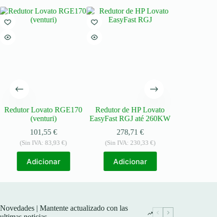
Redutor Lovato RGE170
Redutor de HP Lovato
Redutor de
(venturi)
EasyFast RGJ até 260KW
(Venturi)
101,55
€
278,71
€
126
(Sin IVA:
83,93
€
)
(Sin IVA:
230,33
€
)
(Sin IVA:
Adicionar
Adicionar
Adic
Novedades | Mantente actualizado con las
ultimas noticias