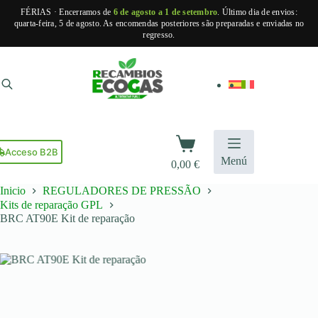
FÉRIAS · Encerramos de
6 de agosto a 1 de setembro
. Último dia de envios:
quarta-feira, 5 de agosto. As encomendas posteriores são preparadas e enviadas no
regresso.
Pular
para
o
conteúdo
Carrinho
de
Acceso B2B
Menú
0,00
€
compras
Inicio
REGULADORES DE PRESSÃO
Kits de reparação GPL
BRC AT90E Kit de reparação