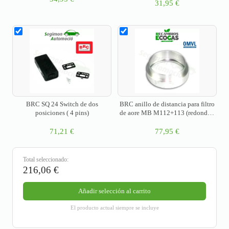
31,95
€
BRC SQ 24 Switch de dos
BRC anillo de distancia para filtro
posiciones ( 4 pins)
de aore MB M112+113 (redondo),
sólo anillo
71,21
€
77,95
€
Total seleccionado:
216,06
€
Añadir selección al carrito
El producto actual siempre se incluye