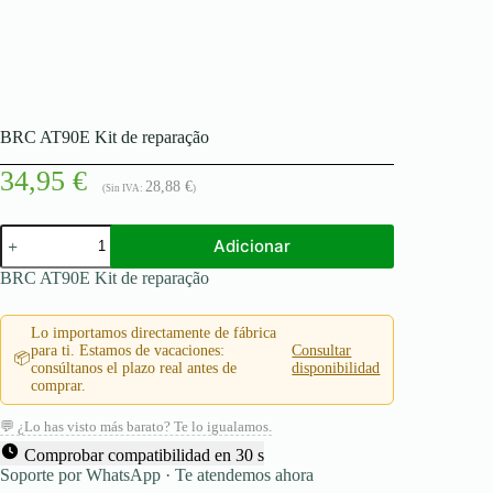
BRC AT90E Kit de reparação
34,95
€
28,88
€
(Sin IVA:
)
Quantidade
Adicionar
de
BRC
BRC AT90E Kit de reparação
AT90E
Kit
de
Lo importamos directamente de fábrica
reparação
para ti. Estamos de vacaciones:
Consultar
📦
consúltanos el plazo real antes de
disponibilidad
comprar.
💬 ¿Lo has visto más barato? Te lo igualamos.
Comprobar compatibilidad en 30 s
Soporte por WhatsApp · Te atendemos ahora