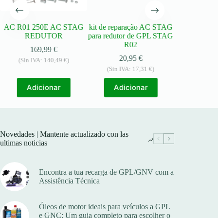
AC R01 250E AC STAG
kit de reparação AC STAG
Bocal de A
REDUTOR
para redutor de GPL STAG
OMB SOL 
R02
NGV1 –
169,99
€
20,95
€
48,
(Sin IVA:
140,49
€
)
(Sin IVA:
17,31
€
)
(Sin IVA
Adicionar
Adicionar
Adic
Novedades | Mantente actualizado con las
ultimas noticias
Encontra a tua recarga de GPL/GNV com a
Assistência Técnica
Óleos de motor ideais para veículos a GPL
e GNC: Um guia completo para escolher o