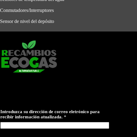
Conmutadores/Interruptores
Sensor de nivel del depósito
i
Introduzca su dirección de correo eletrónico para
n
recibir información atualizada.
*
f
o
r
m