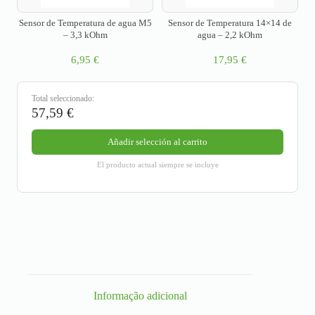
Sensor de Temperatura de agua M5
Sensor de Temperatura 14×14 de
– 3,3 kOhm
agua – 2,2 kOhm
6,95
€
17,95
€
Total seleccionado:
57,59
€
Añadir selección al carrito
El producto actual siempre se incluye
Informação adicional