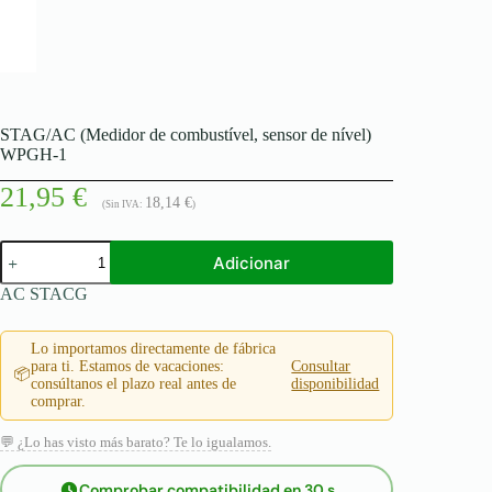
STAG/AC (Medidor de combustível, sensor de nível)
WPGH-1
21,95
€
18,14
€
(Sin IVA:
)
Quantidade
Adicionar
de
STAG/AC
AC STACG
(Medidor
de
combustível,
Lo importamos directamente de fábrica
sensor
para ti. Estamos de vacaciones:
Consultar
📦
de
consúltanos el plazo real antes de
disponibilidad
nível)
comprar.
WPGH-
1
💬 ¿Lo has visto más barato? Te lo igualamos.
Comprobar compatibilidad en 30 s