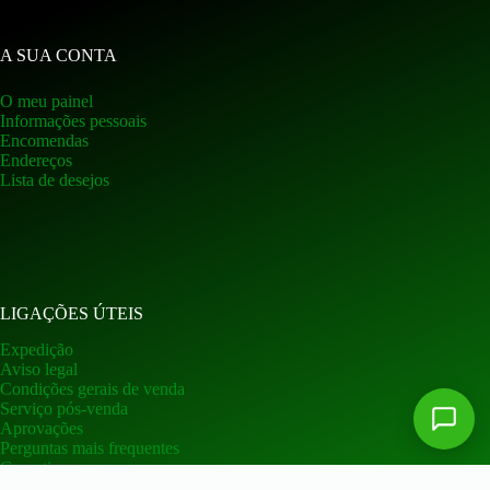
A SUA CONTA
O meu painel
Informações pessoais
Encomendas
Endereços
Lista de desejos
LIGAÇÕES ÚTEIS
Expedição
Aviso legal
Condições gerais de venda
Serviço pós-venda
Aprovações
Perguntas mais frequentes
Garantia