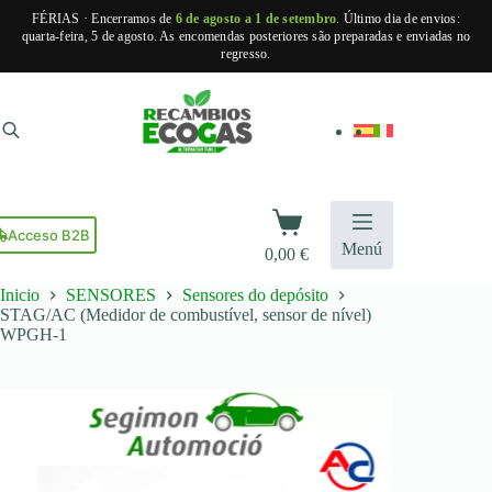
FÉRIAS · Encerramos de
6 de agosto a 1 de setembro
. Último dia de envios:
quarta-feira, 5 de agosto. As encomendas posteriores são preparadas e enviadas no
regresso.
Pular
para
o
conteúdo
Carrinho
de
Acceso B2B
Menú
0,00
€
compras
Inicio
SENSORES
Sensores do depósito
STAG/AC (Medidor de combustível, sensor de nível)
WPGH-1