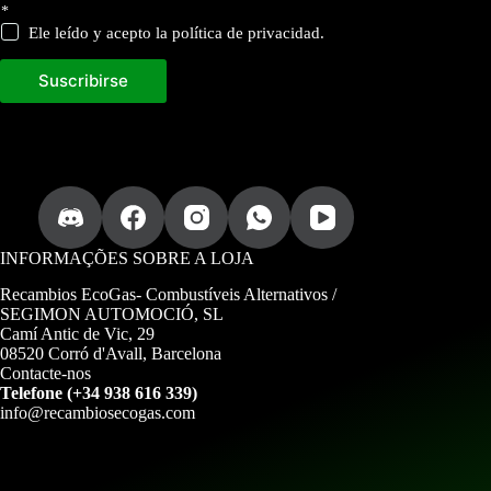
a
*
c
Ele leído y acepto la política de privacidad.
i
ó
n
Suscribirse
e
l
e
t
r
ó
n
i
c
INFORMAÇÕES SOBRE A LOJA
o
Recambios EcoGas-
Combustíveis Alternativos /
SEGIMON AUTOMOCIÓ, SL
Camí Antic de Vic, 29
08520 Corró d'Avall, Barcelona
Contacte-nos
Telefone (+34 938 616 339)
info@recambiosecogas.com