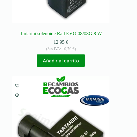
Tartarini solenoide Rail EVO 08/08G 8 W
12,95
€
(Sin IVA:
10,70
€
)
Añadir al carrito