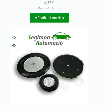
4,37
€
(Sin IVA:
3,61
€
)
Añadir al carrito