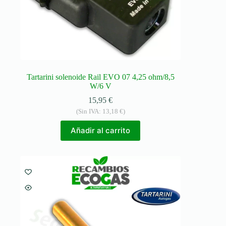
Tartarini solenoide Rail EVO 07 4,25 ohm/8,5
W/6 V
15,95
€
(Sin IVA:
13,18
€
)
Añadir al carrito