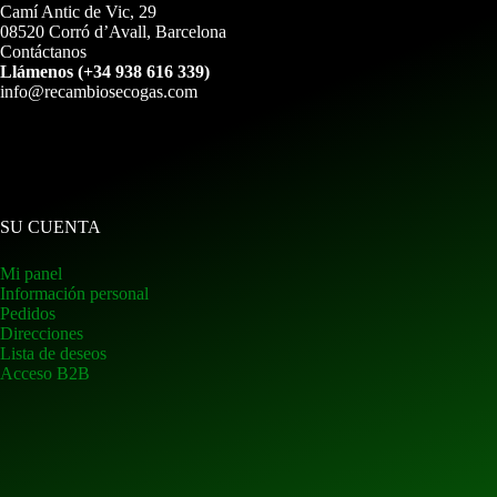
Camí Antic de Vic, 29
08520 Corró d’Avall, Barcelona
Contáctanos
Llámenos (+34 938 616 339)
info@recambiosecogas.com
SU CUENTA
Mi panel
Información personal
Pedidos
Direcciones
Lista de deseos
Acceso B2B