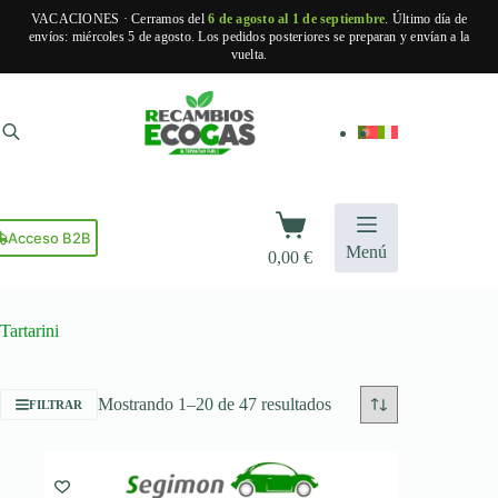
VACACIONES · Cerramos del
6 de agosto al 1 de septiembre
. Último día de
envíos: miércoles 5 de agosto. Los pedidos posteriores se preparan y envían a la
vuelta.
Saltar
al
contenido
Carro
de
Acceso B2B
Menú
0,00
€
compra
Tartarini
Ordenado
Mostrando 1–20 de 47 resultados
FILTRAR
por
popularidad