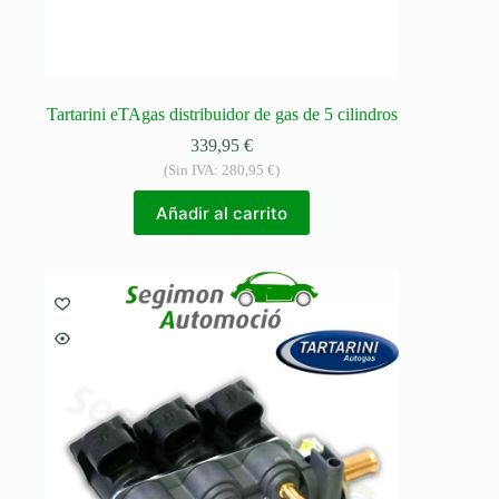
Tartarini eTAgas distribuidor de gas de 5 cilindros
339,95
€
(Sin IVA:
280,95
€
)
Añadir al carrito