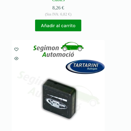
8,26
€
(Sin IVA:
6,82
€
)
Añadir al carrito